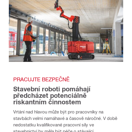
PRACUJTE BEZPEČNĚ
Stavební roboti pomáhají 
předcházet potenciálně 
riskantním činnostem
Vrtání nad hlavou může být pro pracovníky na 
stavbách velmi namáhavé a časově náročné. V době 
nedostatku kvalifikované pracovní síly ve 
stavebnictví by měla být péče o stávající 