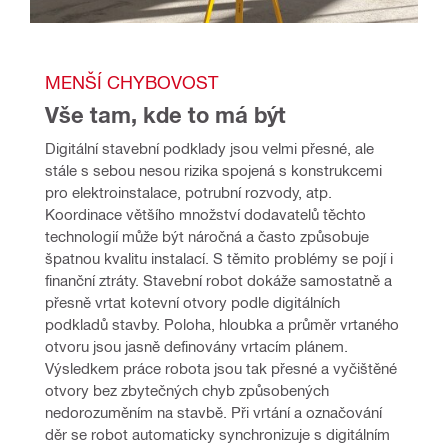
MENŠÍ CHYBOVOST
Vše tam, kde to má být
Digitální stavební podklady jsou velmi přesné, ale 
stále s sebou nesou rizika spojená s konstrukcemi 
pro elektroinstalace, potrubní rozvody, atp. 
Koordinace většího množství dodavatelů těchto 
technologií může být náročná a často způsobuje 
špatnou kvalitu instalací. S těmito problémy se pojí i 
finanční ztráty. Stavební robot dokáže samostatně a 
přesně vrtat kotevní otvory podle digitálních 
podkladů stavby. Poloha, hloubka a průměr vrtaného 
otvoru jsou jasně definovány vrtacím plánem. 
Výsledkem práce robota jsou tak přesné a vyčištěné 
otvory bez zbytečných chyb způsobených 
nedorozuměním na stavbě. Při vrtání a označování 
děr se robot automaticky synchronizuje s digitálním 