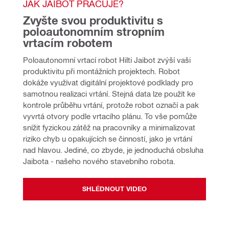
JAK JAIBOT PRACUJE?
Zvyšte svou produktivitu s 
poloautonomním stropním 
vrtacím robotem
Poloautonomní vrtací robot Hilti Jaibot zvýší vaši 
produktivitu při montážních projektech. Robot 
dokáže využívat digitální projektové podklady pro 
samotnou realizaci vrtání. Stejná data lze použít ke 
kontrole průběhu vrtání, protože robot označí a pak 
vyvrtá otvory podle vrtacího plánu. To vše pomůže 
snížit fyzickou zátěž na pracovníky a minimalizovat 
riziko chyb u opakujících se činností, jako je vrtání 
nad hlavou. Jediné, co zbyde, je jednoduchá obsluha 
Jaibota - našeho nového stavebního robota.
SHLÉDNOUT VIDEO