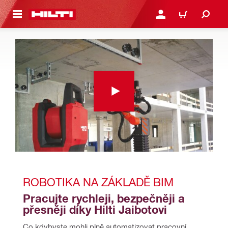
 NA HLAVNÍ OBSAH
PŘIHLÁSIT NEBO ZAREG
KOŠÍK
ROBOTIKA NA ZÁKLADĚ BIM
Pracujte rychleji, bezpečněji a 
přesněji díky Hilti Jaibotovi
Co kdybyste mohli plně automatizovat pracovní 