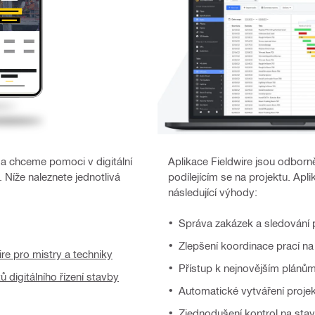
 a chceme pomoci v digitální
Aplikace Fieldwire jsou odbo
Níže naleznete jednotlivá
podílejícím se na projektu. Ap
následující výhody:
Správa zakázek a sledování 
Zlepšení koordinace prací na
ire pro mistry a techniky
Přístup k nejnovějším plánů
ů digitálního řízení stavby
Automatické vytváření proje
Zjednodušení kontrol na sta