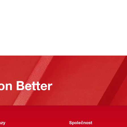
on Better
azy
Společnost