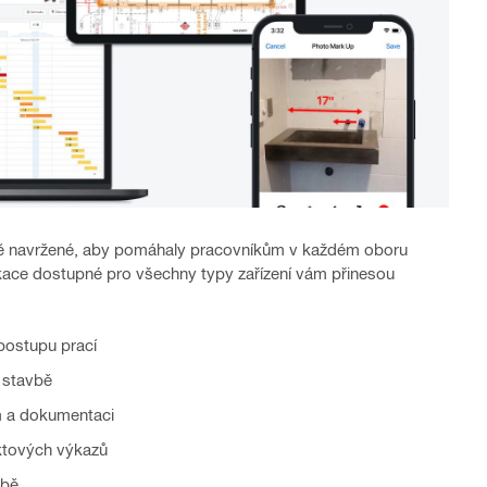
rně navržené, aby pomáhaly pracovníkům v každém oboru
likace dostupné pro všechny typy zařízení vám přinesou
postupu prací
 stavbě
m a dokumentaci
ktových výkazů
vbě