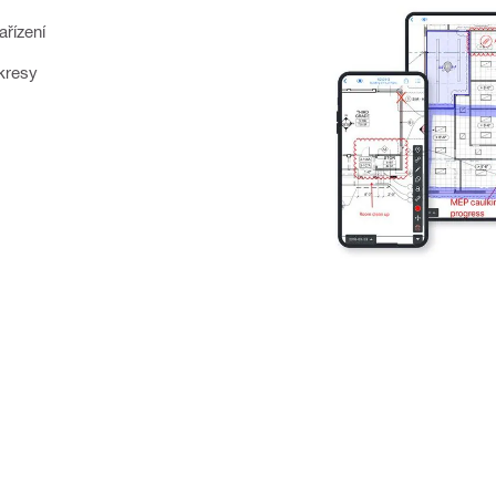
ařízení
ýkresy