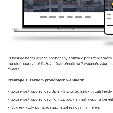
Přinášíme na trh nejlépe hodnocený software pro řízení stavby
transformaci i vám! Každý měsíc přinášíme 2 webináře zdarma. 
témata:
Přehrajte si záznam proběhlých webinářů:
Zkušenosti společnosti Spie - Stangl technik - využití Fieldw
Zkušenosti společnosti Pohl cz, a.s. - shrnutí úspor a benefit
Výkresy vždy po ruce, snadné zakreslování a měření