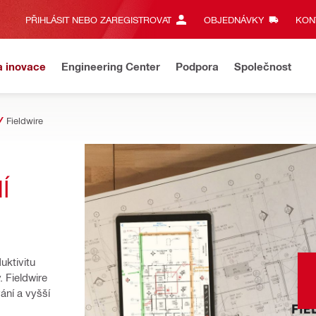
PŘIHLÁSIT NEBO ZAREGISTROVAT
OBJEDNÁVKY
KONT
a inovace
Engineering Center
Podpora
Společnost
Fieldwire
 
ktivitu 
 Fieldwire 
ní a vyšší 