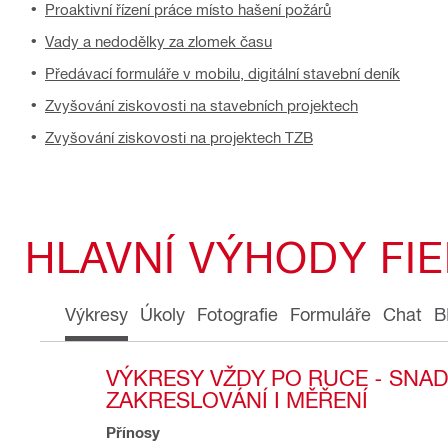
Proaktivní řízení práce místo hašení požárů
Vady a nedodělky za zlomek času
Předávací formuláře v mobilu, digitální stavební deník
Zvyšování ziskovosti na stavebních projektech
Zvyšování ziskovosti na projektech TZB
HLAVNÍ VÝHODY FI
Výkresy
Úkoly
Fotografie
Formuláře
Chat
B
VÝKRESY VŽDY PO RUCE - SNAD
ZAKRESLOVÁNÍ I MĚŘENÍ
Přínosy