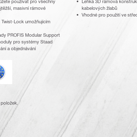
ůžete používat pro všechny
Lehká 3D rámová konstrukc
jtěžší, masivní rámové
kabelových žlabů
Vhodné pro použití ve stře
 Twist-Lock umožňujícím
 řady PROFIS Modular Support
moduly pro systémy Staad
ání a objednávání
urokód
 položek.