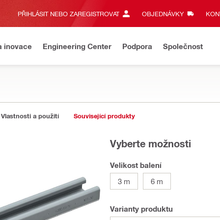
PŘIHLÁSIT NEBO ZAREGISTROVAT
OBJEDNÁVKY
KONT
a inovace
Engineering Center
Podpora
Společnost
Vlastnosti a použití
Související produkty
Vyberte možnosti
Velikost balení
3 m
6 m
Varianty produktu