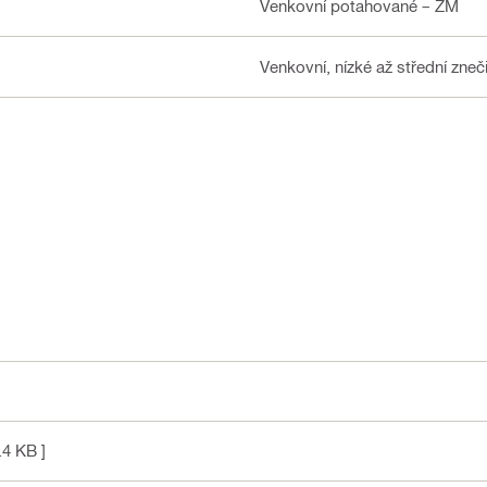
Venkovní potahované – ZM
Venkovní, nízké až střední zneči
.4 KB ]