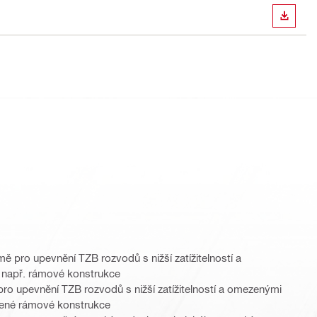
STÁHN
 pro upevnění TZB rozvodů s nižší zatížitelností a
 např. rámové konstrukce
ro upevnění TZB rozvodů s nižší zatížitelností a omezenými
ěšené rámové konstrukce