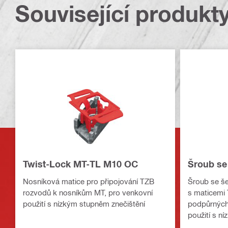
Související produkt
Twist-Lock MT-TL M10 OC
Šroub se
Nosníková matice pro připojování TZB
Šroub se še
rozvodů k nosníkům MT, pro venkovní
s maticemi 
použití s nízkým stupněm znečištění
podpůrných 
použití s n