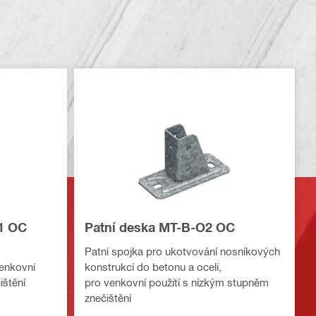
1 OC
Patní deska MT-B-O2 OC
Patní spojka pro ukotvování nosníkových
venkovní
konstrukcí do betonu a oceli,
ištění
pro venkovní použití s nízkým stupněm
znečištění