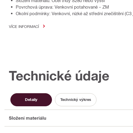
Složení materiálu: Ocel třídy S280 nebo vyšší
Povrchová úprava: Venkovní potahované – ZM
Okolní podmínky: Venkovní, nízké až střední znečištění (C3 /
VÍCE INFORMACÍ
Technické údaje
Detaily
Technický výkres
Složení materiálu