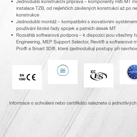
Jednodušší konstrukční příprava – komponenty Hilti MT m
instalace TZB, od nejlehčích závěsných konstrukcí až po ne
konstrukce
Jednodušší montáž – kompatibilní s inovativním systémem
používání široké řady spojek a patních desek MT
Rozsáhlá softwarová podpora – k dispozici jsou všechny
Engineering, MEP Support Selector, Revit® a softwarové 
Pro® a Smart 3D®, které zjednodušují postupy při navrhov
DNV
E
ICC-ES
Značka CE EN 1090
Informace o schválení nebo certifikátu naleznete u jednotlivých