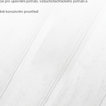
e pro upevnění potrubí, vzduchotechnického potrubí a
dně korozivním prostředí