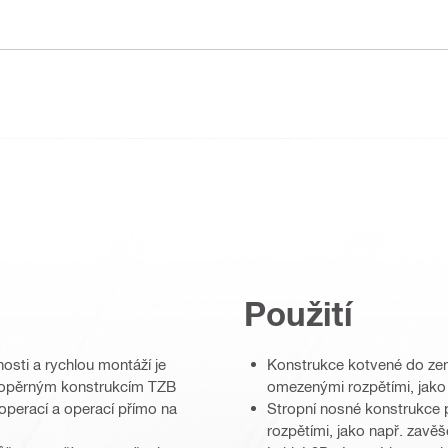
Použití
sti a rychlou montáží je
Konstrukce kotvené do země
m opěrným konstrukcím TZB
omezenými rozpětími, jako
 operací a operací přímo na
Stropní nosné konstrukce p
rozpětími, jako např. zav