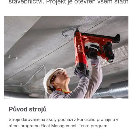
stavebnictví. Projekt je otevřen všem st
Původ strojů
Stroje darované na školy pochází z končícího pronájmu v
rámci programu Fleet Management. Tento program