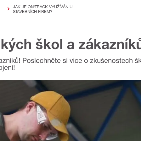
JAK JE ON!TRACK VYUŽÍVÁN U
STAVEBNÍCH FIREM?
kých škol a zákazník
azníků! Poslechněte si více o zkušenostech šk
ojení!