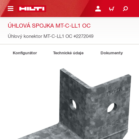
 NA HLAVNÍ OBSAH
PŘIHLÁSIT NEBO ZAREG
KOŠÍK
ÚHLOVÁ SPOJKA MT-C-LL1 OC
Úhlový konektor MT-C-LL1 OC
#2272049
Konfigurátor
Technické údaje
Dokumenty