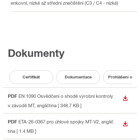
Venkovní, nízké až střední znečištění (C3 / C4 - nízké)
Dokumenty
Certifikát
Dokumentace
Prohlášení o vl
PDF
EN 1090 Osvědčení o shodě výrobní kontroly
STÁHN
v závodě MT
, angličtina
[ 348.7 KB ]
PDF
ETA-26-0367 pro úhlové spojky MT-V2
, anglič
STÁHN
tina
[ 1.4 MB ]