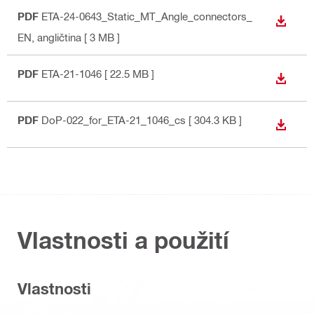
PDF
ETA-24-0643_Static_MT_Angle_connectors_
STÁHN
EN
, angličtina
[ 3 MB ]
PDF
ETA-21-1046
[ 22.5 MB ]
STÁHN
PDF
DoP-022_for_ETA-21_1046_cs
[ 304.3 KB ]
STÁHN
Vlastnosti a použití
Vlastnosti