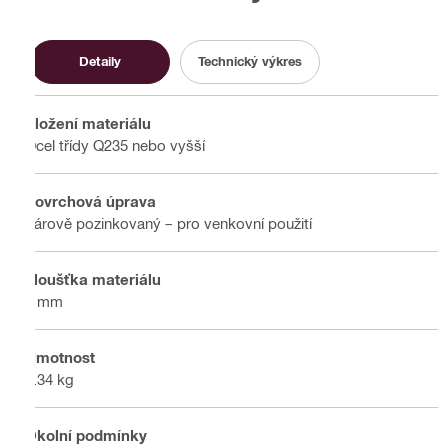
Detaily
Technický výkres
Složení materiálu
Ocel třídy Q235 nebo vyšší
Povrchová úprava
Žárově pozinkovaný – pro venkovní použití
Tloušťka materiálu
4 mm
Hmotnost
0.34 kg
Okolní podmínky