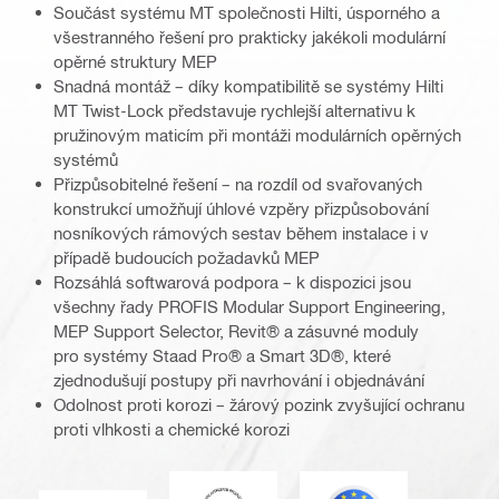
Součást systému MT společnosti Hilti, úsporného a
všestranného řešení pro prakticky jakékoli modulární
opěrné struktury MEP
Snadná montáž – díky kompatibilitě se systémy Hilti
MT Twist-Lock představuje rychlejší alternativu k
pružinovým maticím při montáži modulárních opěrných
systémů
Přizpůsobitelné řešení – na rozdíl od svařovaných
konstrukcí umožňují úhlové vzpěry přizpůsobování
nosníkových rámových sestav během instalace i v
případě budoucích požadavků MEP
Rozsáhlá softwarová podpora – k dispozici jsou
všechny řady PROFIS Modular Support Engineering,
MEP Support Selector, Revit® a zásuvné moduly
pro systémy Staad Pro® a Smart 3D®, které
zjednodušují postupy při navrhování i objednávání
Odolnost proti korozi – žárový pozink zvyšující ochranu
proti vlhkosti a chemické korozi
DNV
Eurokód