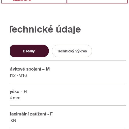
Technické údaje
Detaily
Technický výkres
Závitové spojení – M
M12 -M16
Výška - H
44 mm
Maximální zatížení - F
6 kN