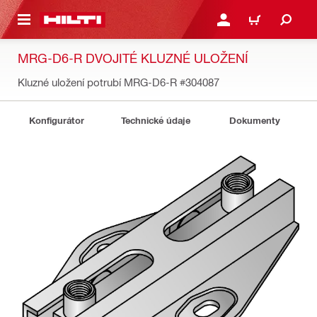
 NA HLAVNÍ OBSAH
PŘIHLÁSIT NEBO ZAREG
KOŠÍK
MRG-D6-R DVOJITÉ KLUZNÉ ULOŽENÍ
Kluzné uložení potrubí MRG-D6-R
#304087
Konfigurátor
Technické údaje
Dokumenty