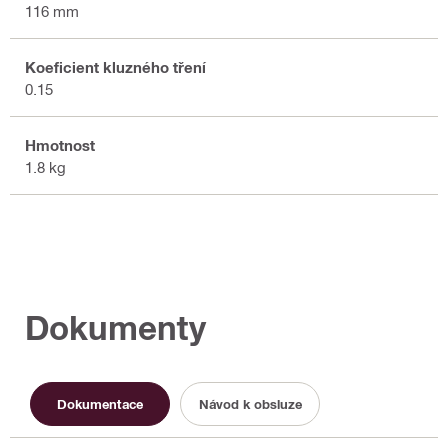
116 mm
Koeficient kluzného tření
0.15
Hmotnost
1.8 kg
Dokumenty
Dokumentace
Návod k obsluze