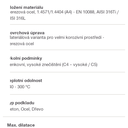
Složení materiálu
Nerezová ocel, 1.4571/1.4404 (A4) - EN 10088, AISI 316Ti /
AISI 316L
Povrchová úprava
Materiálová varianta pro velmi korozivní prostředí -
nerezová ocel
Okolní podmínky
Venkovní, vysoké znečištění (C4 – vysoké / C5)
Teplotní odolnost
-40 - 300 °C
Typ podkladu
Beton, Ocel, Dřevo
Max. dilatace