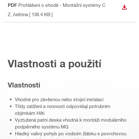
PDF
Prohlášení o shodě - Montážní systémy C
STÁHN
Z
, čeština
[ 136.4 KB ]
Vlastnosti a použití
Vlastnosti
Vhodné pro závěsnou nebo stojící instalaci
Třídy zatížení a nosnosti odpovídají potrubním
objímkám Hilti
Vyztužená patní deska vhodná k montáži modulárního
podpěrného systému MQ
Hladký valivý pohyb po vodicím žlábku s povrchovou