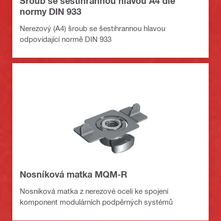
Šroub se šestihrannou hlavou A4 dle
normy DIN 933
Nerezový (A4) šroub se šestihrannou hlavou
odpovídající normě DIN 933
Nosníková matka MQM-R
Nosníková matka z nerezové oceli ke spojení
komponent modulárních podpěrných systémů