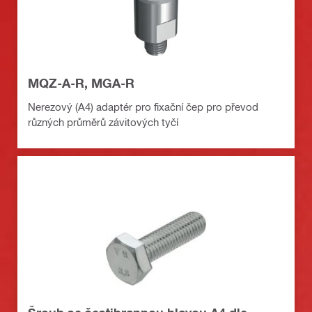
MQZ-A-R, MGA-R
Nerezový (A4) adaptér pro fixační čep pro převod
různých průměrů závitových tyčí