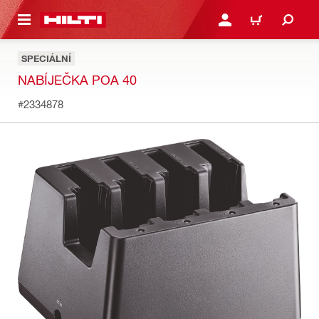
 NA HLAVNÍ OBSAH
PŘIHLÁSIT NEBO ZAREG
KOŠÍK
SPECIÁLNÍ
NABÍJEČKA POA 40
#2334878