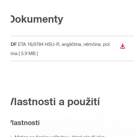
Dokumenty
PDF
ETA 16/0784 HSU-R
, angličtina, němčina, pol
STÁHN
ština
[ 5.9 MB ]
Vlastnosti a použití
Vlastnosti
Matice se širokou přírubou, která slouží jako