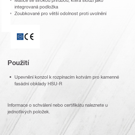
integrovaná podložka
Zoubkované pro větší odolnost proti uvolnění
ETA_CE_Logo_PDP (3449722)
Použití
Upevnění konzol k rozpínacím kotvám pro kamenné
fasádní obklady HSU-R
Informace o schválení nebo certifikátu naleznete u
jednotlivých položek.