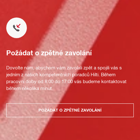
Požádat o zpětné zavolání
Dovolte nám, abychom vám zavolali zpět a spojili vás s
jedním z našich kompetentních poradců Hilti. Během
pracovní doby od 8:00 do 17:00 vás budeme kontaktovat
během několika minut.
POŽÁDAT O ZPĚTNÉ ZAVOLÁNÍ