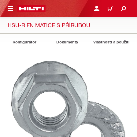
 NA HLAVNÍ OBSAH
PŘIHLÁSIT NEBO ZAREG
KOŠÍK
HSU-R FN MATICE S PŘÍRUBOU
Konfigurátor
Dokumenty
Vlastnosti a použití