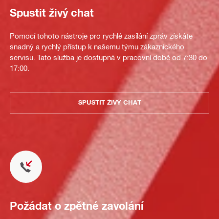
Spustit živý chat
Pomocí tohoto nástroje pro rychlé zasílání zpráv získáte
snadný a rychlý přístup k našemu týmu zákaznického
servisu. Tato služba je dostupná v pracovní době od 7:30 do
17:00.
SPUSTIT ŽIVÝ CHAT
Požádat o zpětné zavolání