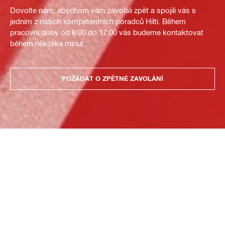
Dovolte nám, abychom vám zavolali zpět a spojili vás s
jedním z našich kompetentních poradců Hilti. Během
pracovní doby od 8:00 do 17:00 vás budeme kontaktovat
během několika minut.
POŽÁDAT O ZPĚTNÉ ZAVOLÁNÍ