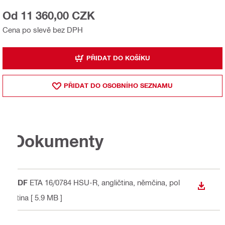
Od 11 360,00 CZK
Cena po slevě bez DPH
PŘIDAT DO KOŠÍKU
PŘIDAT DO OSOBNÍHO SEZNAMU
Dokumenty
PDF
ETA 16/0784 HSU-R
, angličtina, němčina, pol
STÁHN
ština
[ 5.9 MB ]