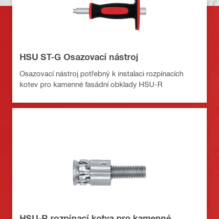
HSU ST-G Osazovací nástroj
Osazovací nástroj potřebný k instalaci rozpínacích
kotev pro kamenné fasádní obklady HSU-R
HSU-R rozpínací kotva pro kamenné