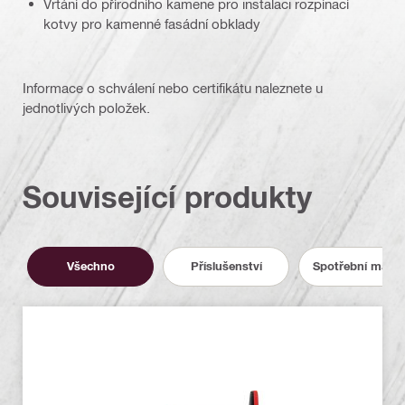
Vrtání do přírodního kamene pro instalaci rozpínací
kotvy pro kamenné fasádní obklady
Informace o schválení nebo certifikátu naleznete u
jednotlivých položek.
Související produkty
Všechno
Příslušenství
Spotřební materi