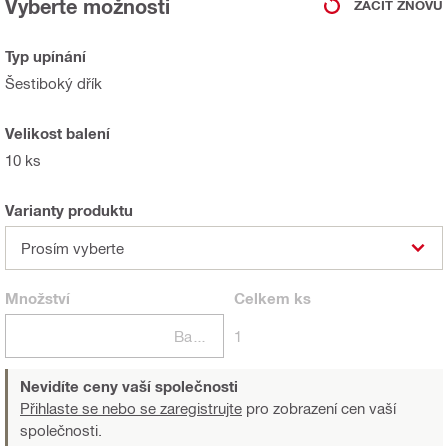
Vyberte možnosti
ZAČÍT ZNOVU
Typ upínání
Šestiboký dřík
Velikost balení
10 ks
Varianty produktu
Prosím vyberte
Množství
Celkem
ks
Balení
1
Nevidíte ceny vaší společnosti
Přihlaste se nebo se zaregistrujte
pro zobrazení cen vaší
společnosti.