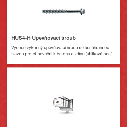
HUS4-H Upevňovací šroub
Vysoce výkonný upevňovací šroub se šestihrannou
hlavou pro připevnění k betonu a zdivu (uhlíková ocel)