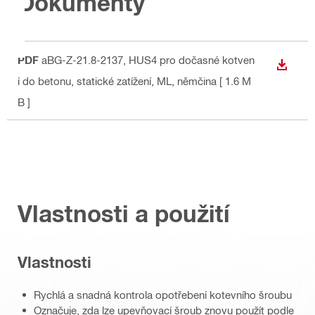
Dokumenty
PDF
aBG-Z-21.8-2137, HUS4 pro dočasné kotven
STÁHN
í do betonu, statické zatížení, ML
, němčina
[ 1.6 M
B ]
Vlastnosti a použití
Vlastnosti
Rychlá a snadná kontrola opotřebení kotevního šroubu
Označuje, zda lze upevňovací šroub znovu použít podle