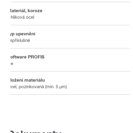
Materiál, koroze
Uhlíková ocel
Typ upevnění
nepříslušné
Software PROFIS
Ne
Složení materiálu
Ocel, pozinkovaná (min. 5 µm)