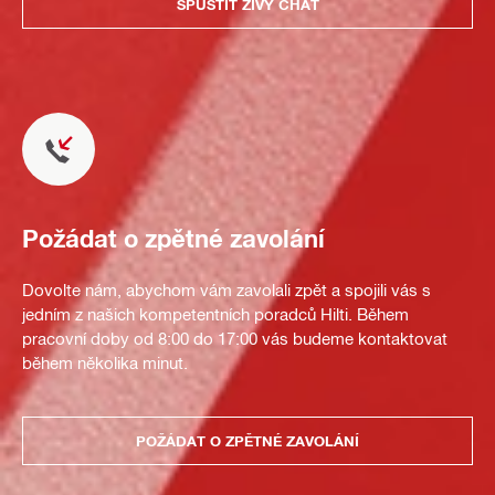
SPUSTIT ŽIVÝ CHAT
Požádat o zpětné zavolání
Dovolte nám, abychom vám zavolali zpět a spojili vás s
jedním z našich kompetentních poradců Hilti. Během
pracovní doby od 8:00 do 17:00 vás budeme kontaktovat
během několika minut.
POŽÁDAT O ZPĚTNÉ ZAVOLÁNÍ