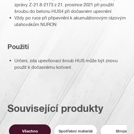
zprávy Z-21.8-2173 z 21. prosince 2021 při použití
šroubu do betonu HUS4 při dočasném upevnění
Vždy po ruce při připevnění k akumulátorovým rázovým
utahovákům NURON
Použití
Určení, zda upevňovací šroub HUS může být znovu
použit k dočasnému kotvení
Související produkty
Všechno
Spotřební materiál
Stroje