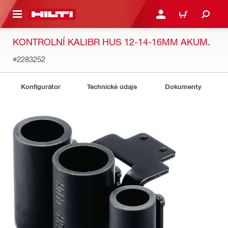
 NA HLAVNÍ OBSAH
PŘIHLÁSIT NEBO ZAREG
KOŠÍK
KONTROLNÍ KALIBR HUS 12-14-16MM AKUM.
#2283252
Konfigurátor
Technické údaje
Dokumenty