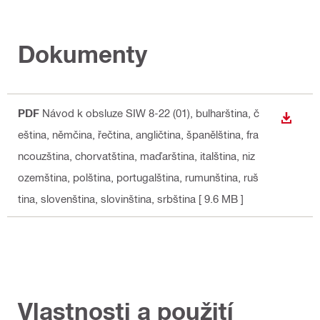
Dokumenty
PDF
Návod k obsluze SIW 8-22 (01)
, bulharština, č
STÁHN
eština, němčina, řečtina, angličtina, španělština, fra
ncouzština, chorvatština, maďarština, italština, niz
ozemština, polština, portugalština, rumunština, ruš
tina, slovenština, slovinština, srbština
[ 9.6 MB ]
Vlastnosti a použití