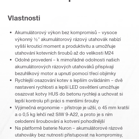
Vlastnosti
Akumulátorový výkon bez kompromisů – vysoce
výkonný ½" akumulátorový rázový utahovák nabízí
vyšší krouticí moment a produktivitu a umožňuje
utahování kotevních šroubů až do velikosti M24
Odolné provedení – k mimořádné odolnosti našich
akumulátorových rázových utahováků přispívají
bezuhlíkový motor a upnutí pomocí třecí objímky
Rychlejší osazování kotev s lepším ovládáním – dvě
nastavení rychlosti a lepší LED osvětlení umožňuje
osazovat kotvy HUS do betonu rychleji a uchovat si
lepší kontrolu při práci s menšími šrouby
Výjimečná ergonomie – přístroje je užší, o 45 mm kratší
a o 0,5 kg lehčí než SIW 9-A22, a proto je s ním
celodenní šroubování a kotvení pohodlnější
Na platformě baterie Nuron – akumulátorové rázové
utahováky bez nutnosti přistupovat na kompromisy,