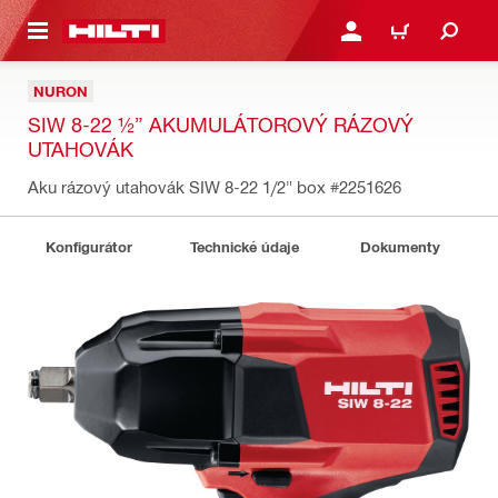
 NA HLAVNÍ OBSAH
PŘIHLÁSIT NEBO ZAREG
KOŠÍK
NURON
SIW 8-22 ½” AKUMULÁTOROVÝ RÁZOVÝ
UTAHOVÁK
Aku rázový utahovák SIW 8-22 1/2" box
#2251626
Konfigurátor
Technické údaje
Dokumenty