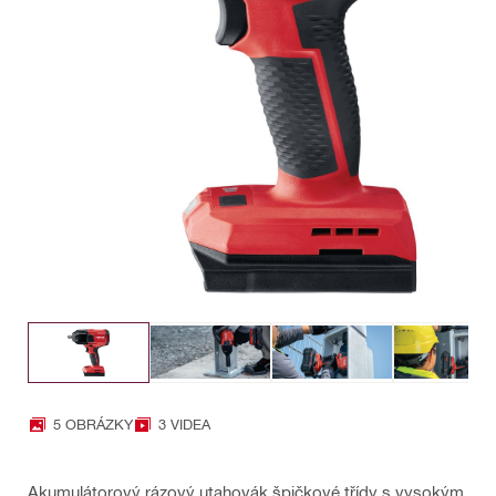
5 OBRÁZKY
3 VIDEA
Akumulátorový rázový utahovák špičkové třídy s vysokým