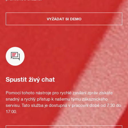
VYŽÁDAT SI DEMO
Spustit živý chat
Pomocí tohoto nástroje pro rychlé zasílání zpráv získáte
snadný a rychlý přístup k našemu týmu zákaznického
servisu. Tato služba je dostupná v pracovní době od 7:30 do
17:00.