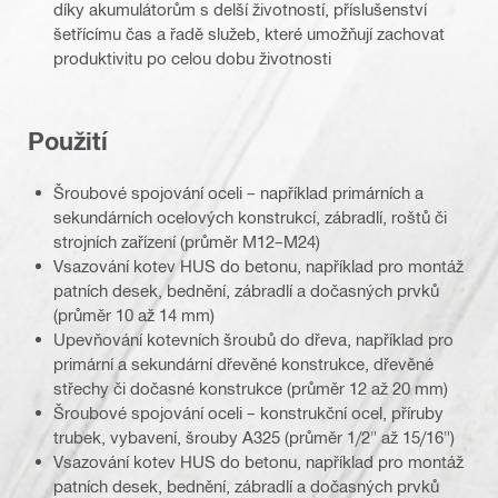
díky akumulátorům s delší životností, příslušenství
šetřícímu čas a řadě služeb, které umožňují zachovat
produktivitu po celou dobu životnosti
Použití
Šroubové spojování oceli – například primárních a
sekundárních ocelových konstrukcí, zábradlí, roštů či
strojních zařízení (průměr M12–M24)
Vsazování kotev HUS do betonu, například pro montáž
patních desek, bednění, zábradlí a dočasných prvků
(průměr 10 až 14 mm)
Upevňování kotevních šroubů do dřeva, například pro
primární a sekundární dřevěné konstrukce, dřevěné
střechy či dočasné konstrukce (průměr 12 až 20 mm)
Šroubové spojování oceli – konstrukční ocel, příruby
trubek, vybavení, šrouby A325 (průměr 1/2" až 15/16")
Vsazování kotev HUS do betonu, například pro montáž
patních desek, bednění, zábradlí a dočasných prvků