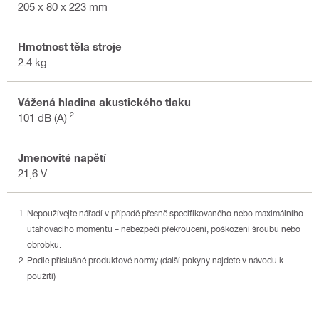
205 x 80 x 223 mm
Hmotnost těla stroje
2.4 kg
Vážená hladina akustického tlaku
2
101 dB (A)
Jmenovité napětí
21,6 V
Nepoužívejte nářadí v případě přesně specifikovaného nebo maximálního
utahovacího momentu – nebezpečí překroucení, poškození šroubu nebo
obrobku.
Podle příslušné produktové normy (další pokyny najdete v návodu k
použití)