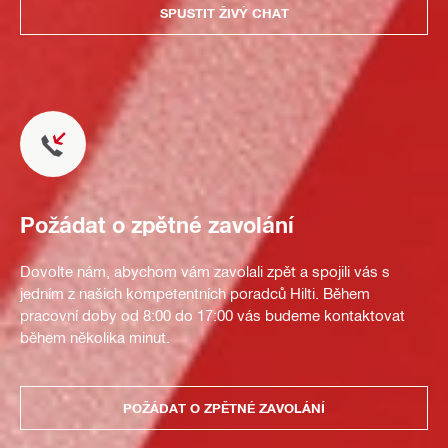
SPUSTIT ŽIVÝ CHAT
Požádat o zpětné zavolání
Dovolte nám, abychom vám zavolali zpět a spojili vás s
jedním z našich kompetentních poradců Hilti. Během
pracovní doby od 8:00 do 17:00 vás budeme kontaktovat
během několika minut.
POŽÁDAT O ZPĚTNÉ ZAVOLÁNÍ