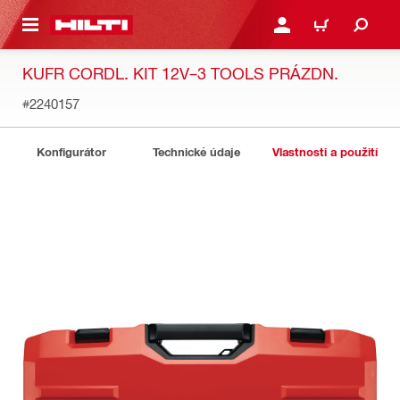
 NA HLAVNÍ OBSAH
PŘIHLÁSIT NEBO ZAREG
KOŠÍK
KUFR CORDL. KIT 12V–3 TOOLS PRÁZDN.
#2240157
Konfigurátor
Technické údaje
Vlastnosti a použití