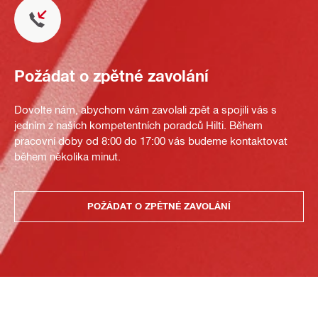
Požádat o zpětné zavolání
Dovolte nám, abychom vám zavolali zpět a spojili vás s
jedním z našich kompetentních poradců Hilti. Během
pracovní doby od 8:00 do 17:00 vás budeme kontaktovat
během několika minut.
POŽÁDAT O ZPĚTNÉ ZAVOLÁNÍ