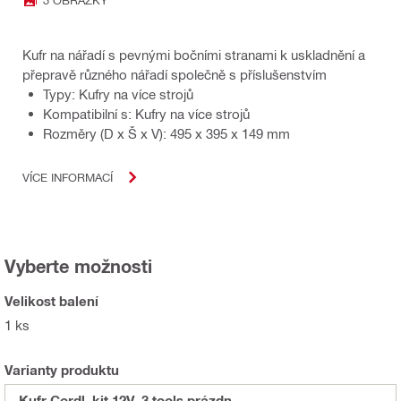
Kufr na nářadí s pevnými bočními stranami k uskladnění a
přepravě různého nářadí společně s příslušenstvím
Typy: Kufry na více strojů
Kompatibilní s: Kufry na více strojů
Rozměry (D x Š x V): 495 x 395 x 149 mm
VÍCE INFORMACÍ
Vyberte možnosti
Velikost balení
1 ks
Varianty produktu
Kufr Cordl. kit 12V–3 tools prázdn.