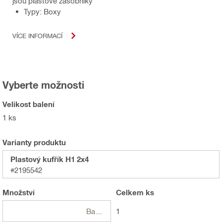
jsou plastové zásobníky
Typy: Boxy
VÍCE INFORMACÍ
Vyberte možnosti
Velikost balení
1 ks
Varianty produktu
Plastový kufřík H1 2x4
#2195542
Množství
Celkem
ks
Balení
1