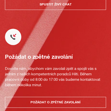
SPUSTIT ŽIVÝ CHAT
Požádat o zpětné zavolání
Dovolte nám, abychom vám zavolali zpět a spojili vás s
jedním z našich kompetentních poradců Hilti. Během
pracovní doby od 8:00 do 17:00 vás budeme kontaktovat
během několika minut.
POŽÁDAT O ZPĚTNÉ ZAVOLÁNÍ