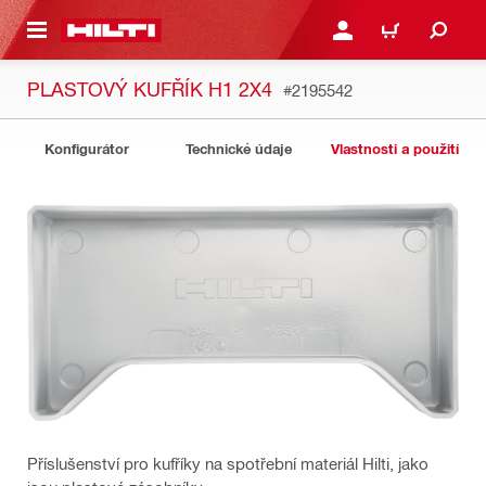
 NA HLAVNÍ OBSAH
PŘIHLÁSIT NEBO ZAREG
KOŠÍK
PLASTOVÝ KUFŘÍK H1 2X4
#2195542
Konfigurátor
Technické údaje
Vlastnosti a použití
Příslušenství pro kufříky na spotřební materiál Hilti, jako