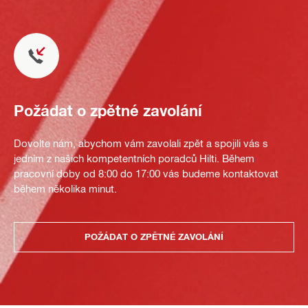
Požádat o zpětné zavolání
Dovolte nám, abychom vám zavolali zpět a spojili vás s
jedním z našich kompetentních poradců Hilti. Během
pracovní doby od 8:00 do 17:00 vás budeme kontaktovat
během několika minut.
POŽÁDAT O ZPĚTNÉ ZAVOLÁNÍ