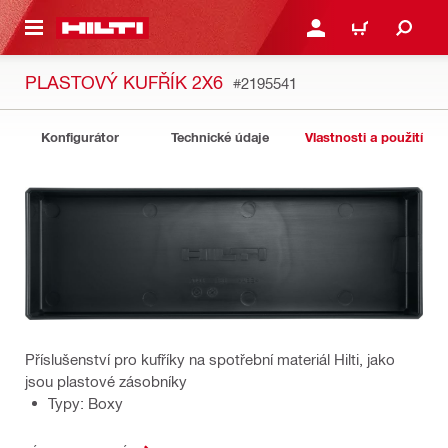
 NA HLAVNÍ OBSAH
PŘIHLÁSIT NEBO ZAREG
KOŠÍK
PLASTOVÝ KUFŘÍK 2X6
#2195541
Konfigurátor
Technické údaje
Vlastnosti a použití
Příslušenství pro kufříky na spotřební materiál Hilti, jako
jsou plastové zásobníky
Typy: Boxy