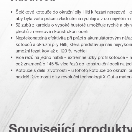
Špičkové kotouče do okružní pily Hilti k řezání nerezové i k
aby byla vaše práce zvládnutelná rychleji a v co největší
52 zubů z karbidu o vysoké hustotě umožňuje rychlé a plyn
plechů z nerezové i konstrukční oceli
Nepřekonatelná efektivita při práci s akumulátorovým nář
kotoučů a okružní pily Hilti, která představuje náš nejvýko
umožní řezat kov až o 120 % rychleji
Více řezů na jedno nabití – extrémně úzký profil kotouče – 
což znamená o 145 % více řezů do konstrukční oceli na jed
Kotouče s delší životností – u tohoto kotouče do okružní
nejdelší životnosti díky revoluční technologii X-Cut a materi
Související produkt