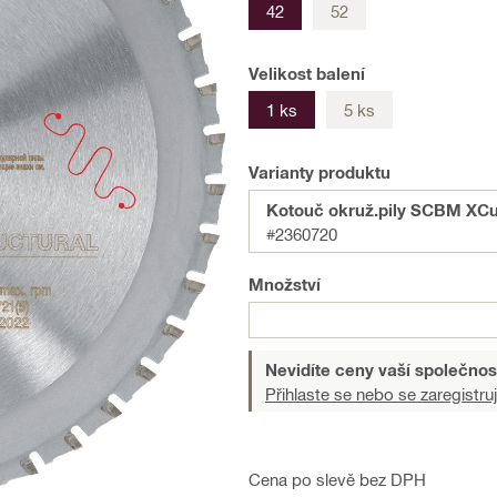
42
52
Velikost balení
1 ks
5 ks
Varianty produktu
Kotouč okruž.pily SCBM XCu
#2360720
Množství
Nevidíte ceny vaší společnos
Přihlaste se nebo se zaregistruj
Cena po slevě bez DPH