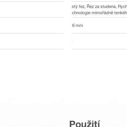
Čistý řez, Řez za studena, Rych
Technologie mimořádně tenkého
136 mm
42
Použití