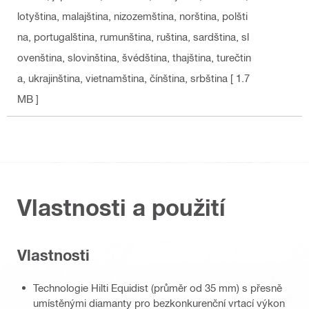
lotyština, malajština, nizozemština, norština, polšti
na, portugalština, rumunština, ruština, sardština, sl
ovenština, slovinština, švédština, thajština, turečtin
a, ukrajinština, vietnamština, čínština, srbština
[ 1.7
MB ]
Vlastnosti a použití
Vlastnosti
Technologie Hilti Equidist (průměr od 35 mm) s přesně
umístěnými diamanty pro bezkonkurenční vrtací výkon