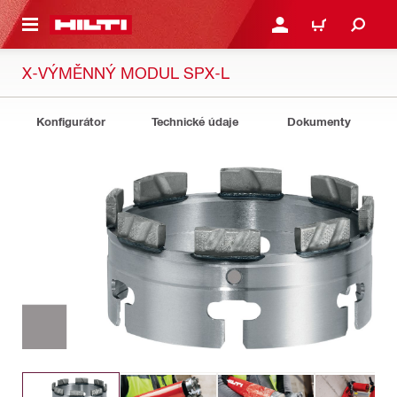
 NA HLAVNÍ OBSAH
PŘIHLÁSIT NEBO ZAREG
KOŠÍK
X-VÝMĚNNÝ MODUL SPX-L
Konfigurátor
Technické údaje
Dokumenty