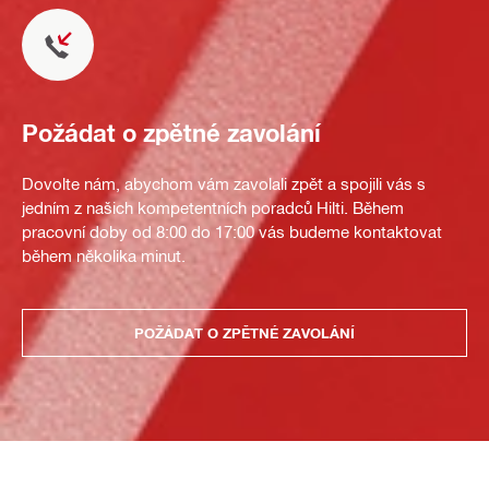
Požádat o zpětné zavolání
Dovolte nám, abychom vám zavolali zpět a spojili vás s
jedním z našich kompetentních poradců Hilti. Během
pracovní doby od 8:00 do 17:00 vás budeme kontaktovat
během několika minut.
POŽÁDAT O ZPĚTNÉ ZAVOLÁNÍ