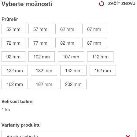
Vyberte možnosti
ZAČÍT ZNOVU
Průměr
52 mm
57 mm
62 mm
67 mm
72 mm
77 mm
82 mm
87 mm
92 mm
102 mm
107 mm
112 mm
122 mm
132 mm
142 mm
152 mm
162 mm
182 mm
202 mm
Velikost balení
1 ks
Varianty produktu
Prosím vyberte