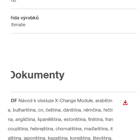
Ano
Třída výrobků
Ultimate
Dokumenty
PDF
Návod k obsluze X-Change Module
, arabštin
STÁHN
a, bulharština, cn, čeština, dánština, němčina, řečti
na, angličtina, španělština, estonština, finština, fran
couzština, hebrejština, chorvatština, maďarština, it
alština, japonština, kazaština, korejština, litevština,