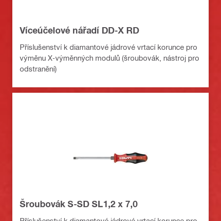
Víceúčelové nářadí DD-X RD
Příslušenství k diamantové jádrové vrtací korunce pro
výměnu X-výměnných modulů (šroubovák, nástroj pro
odstranění)
Šroubovák S-SD SL1,2 x 7,0
Příslušenství k diamantové jádrové vrtací korunce pro