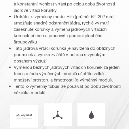
a konstantní rychlost vrtání po celou dobu životnosti
jádrové vrtací korunky
Unikátní x-výměnný modul Hilti (průměr 52–202 mm)
umožňuje snadné odstranění jádra, rychlé vyjmutí
zaseknuté korunky a výměnu jádrových vrtacích
korunek přímo na pracovišti pomocí plochého
šroubováku
Tato jádrová vrtací korunka je navržena do obtížných
podmínek a vyniká zvláště v betonu s vysokým
obsahem výztuží
Výměnou běžných jádrových vrtacích korunek za jeden
tubus a řadu výměnných modulů ušetříte velké
množství prostoru a hmotnosti (x-výměnný modul).
Tento x-výměnný tubus lze používat po dobu životnosti
několika modulů
Režim provozu
Provoz za mokra n
Equidist_Icon_PDP (2940829)