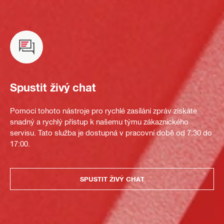
Spustit živý chat
Pomocí tohoto nástroje pro rychlé zasílání zpráv získáte
snadný a rychlý přístup k našemu týmu zákaznického
servisu. Tato služba je dostupná v pracovní době od 7:30 do
17:00.
SPUSTIT ŽIVÝ CHAT