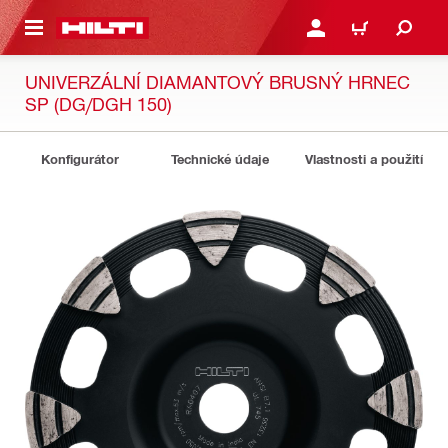
 NA HLAVNÍ OBSAH
PŘIHLÁSIT NEBO ZAREG
KOŠÍK
UNIVERZÁLNÍ DIAMANTOVÝ BRUSNÝ HRNEC
SP (DG/DGH 150)
Konfigurátor
Technické údaje
Vlastnosti a použití