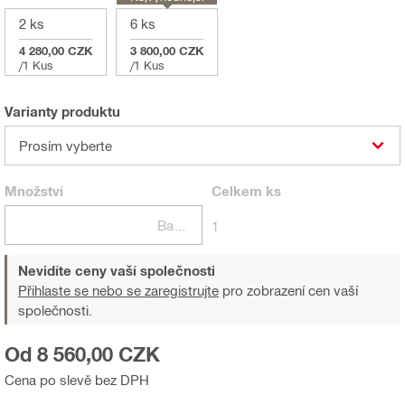
2 ks
6 ks
4 280,00 CZK
3 800,00 CZK
/
1 Kus
/
1 Kus
Varianty produktu
Prosím vyberte
Množství
Celkem
ks
Balení
1
Nevidíte ceny vaší společnosti
Přihlaste se nebo se zaregistrujte
pro zobrazení cen vaší
společnosti.
Od 8 560,00 CZK
Cena po slevě bez DPH