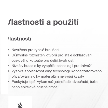
Vlastnosti a použití
Vlastnosti
Navrženo pro rychlé broušení
Důmyslné rozmístění otvorů pro stálé ochlazování
ocelového kotouče pro delší životnost
Nízké vibrace díky vyspělé technologii protizávaží
Vysoká spolehlivost díky technologii kondenzátorového
přivařování a díky materiálům nejvyšší kvality
Poskytuje lepší výkon než jednořadé, dvouřadé, turbo
nebo spirálové brusné hrnce
Provoz za mokra nebo za sucha