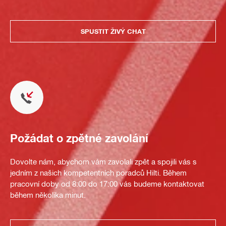
SPUSTIT ŽIVÝ CHAT
Požádat o zpětné zavolání
Dovolte nám, abychom vám zavolali zpět a spojili vás s
jedním z našich kompetentních poradců Hilti. Během
pracovní doby od 8:00 do 17:00 vás budeme kontaktovat
během několika minut.