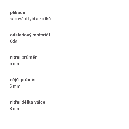
Aplikace
Vsazování tyčí a kolíků
Podkladový materiál
Půda
Vnitřní průměr
25 mm
Vnější průměr
46 mm
Vnitřní délka válce
48 mm