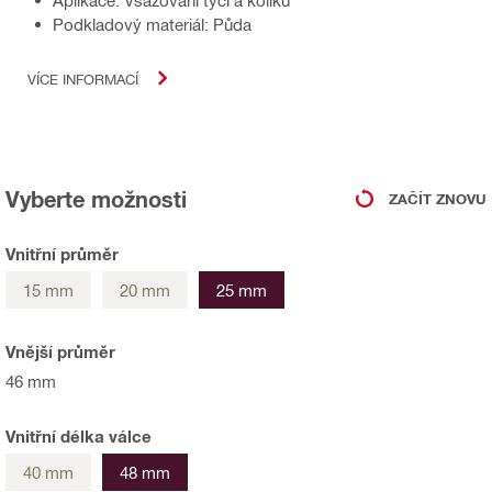
Aplikace: Vsazování tyčí a kolíků
Podkladový materiál: Půda
VÍCE INFORMACÍ
Vyberte možnosti
ZAČÍT ZNOVU
Vnitřní průměr
15 mm
20 mm
25 mm
Vnější průměr
46 mm
Vnitřní délka válce
40 mm
48 mm