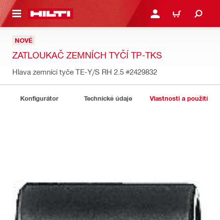
 NA HLAVNÍ OBSAH
PŘIHLÁSIT NEBO ZAREG
KOŠÍK
NOVÉ
ZATLOUKAČ ZEMNÍCH TYČÍ TP-TKS
Hlava zemnící tyče TE-Y/S RH 2.5
#2429832
Konfigurátor
Technické údaje
Vlastnosti a použití