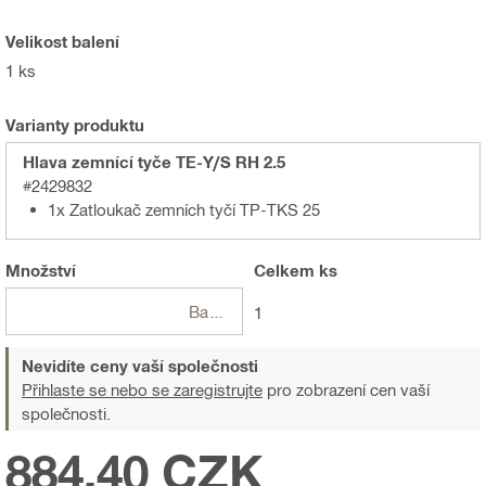
Velikost balení
1 ks
Varianty produktu
Hlava zemnící tyče TE-Y/S RH 2.5
#2429832
1x Zatloukač zemních tyčí TP-TKS 25
Množství
Celkem
ks
Balení
1
Nevidíte ceny vaší společnosti
Přihlaste se nebo se zaregistrujte
pro zobrazení cen vaší
společnosti.
884,40 CZK