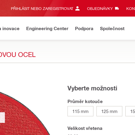
PŘIHLÁSIT NEBO ZAREGISTROVAT
OBJEDNÁVKY
KONT
a inovace
Engineering Center
Podpora
Společnost
ZOVOU OCEL
Vyberte možnosti
Průměr kotouče
115 mm
125 mm
1
Velikost vřetena