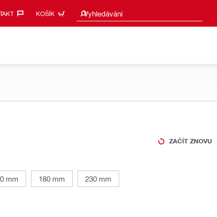
Návrhy vyhledávání
Vyhledávání
AKT‎
KOŠÍK
ZAČÍT ZNOVU
50 mm
180 mm
230 mm