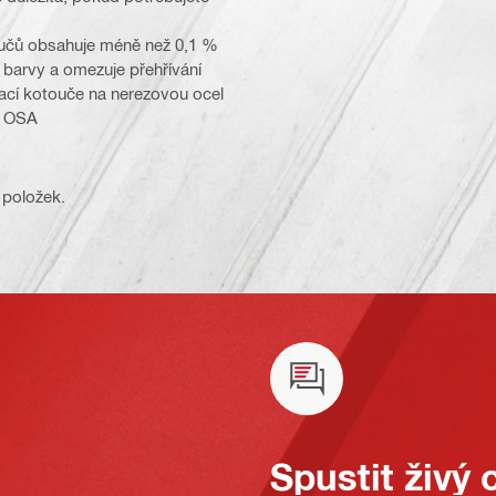
toučů obsahuje méně než 0,1 %
u barvy a omezuje přehřívání
zací kotouče na nerezovou ocel
e OSA
 položek.
Spustit živý 