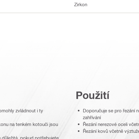
Zirkon
Použití
mohly zvládnout i ty
Doporučuje se pro řezání n
zahřívání
rkonu na tenkém kotouči jsou
Řezání nerezové oceli včet
Řezání kovů včetně výztuže
 důležitá, pokud potřebujete