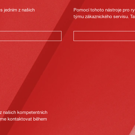
s jedním z našich
Pomocí tohoto nástroje pro ryc
týmu zákaznického servisu. Ta
 z našich kompetentních
deme kontaktovat během