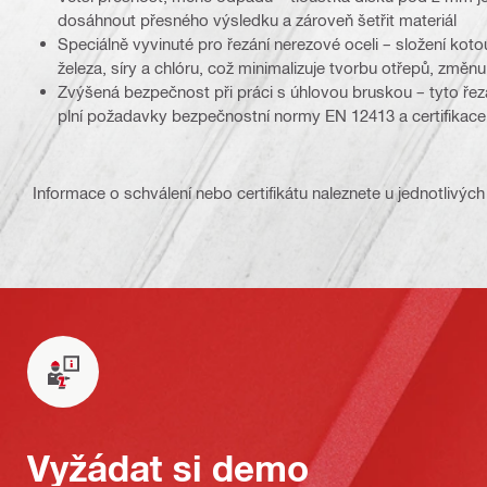
dosáhnout přesného výsledku a zároveň šetřit materiál
Speciálně vyvinuté pro řezání nerezové oceli – složení ko
železa, síry a chlóru, což minimalizuje tvorbu otřepů, změn
Zvýšená bezpečnost při práci s úhlovou bruskou – tyto ře
plní požadavky bezpečnostní normy EN 12413 a certifikac
Informace o schválení nebo certifikátu naleznete u jednotlivých
Vyžádat si demo