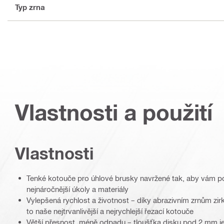
Typ zrna
Vlastnosti a použití
Vlastnosti
Tenké kotouče pro úhlové brusky navržené tak, aby vám po
nejnáročnější úkoly a materiály
Vylepšená rychlost a životnost – díky abrazivním zrnům zi
to naše nejtrvanlivější a nejrychlejší řezací kotouče
Větší přesnost, méně odpadu – tloušťka disku pod 2 mm je