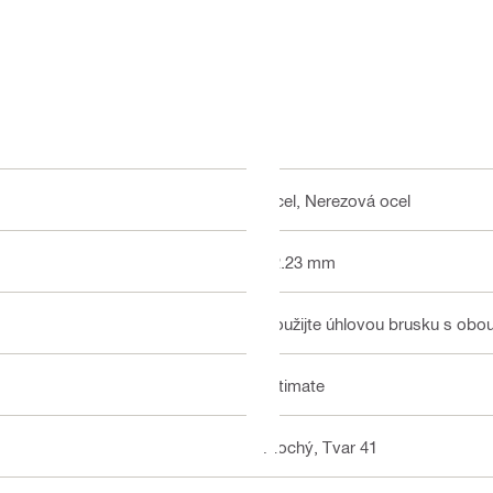
Ocel, Nerezová ocel
22.23 mm
Použijte úhlovou brusku s ob
Ultimate
Plochý, Tvar 41