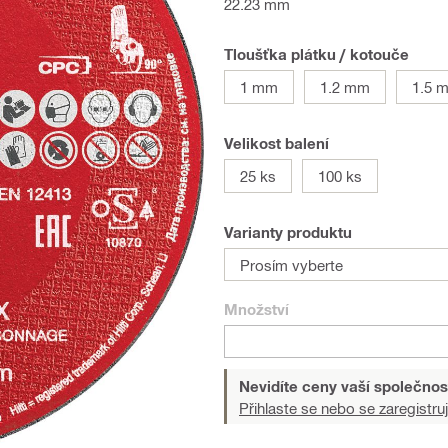
22.23 mm
Tloušťka plátku / kotouče
1 mm
1.2 mm
1.5 
Velikost balení
25 ks
100 ks
Varianty produktu
Prosím vyberte
Množství
Nevidíte ceny vaší společnos
Přihlaste se nebo se zaregistruj