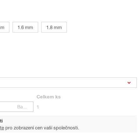
mm
1.6 mm
1.8 mm
Celkem
ks
Balení
1
ti
te
pro zobrazení cen vaší společnosti.