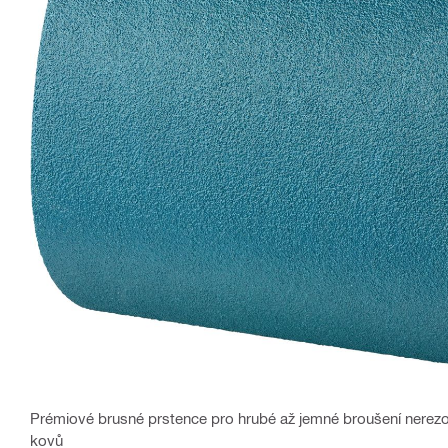
Prémiové brusné prstence pro hrubé až jemné broušení nerezové 
kovů