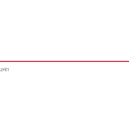
 ZPĚT
on Better