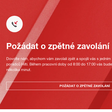
Požádat o zpětné zavolání
Dovolte nám, abychom vám zavolali zpět a spojili vás s jedním
poradců Hilti. Během pracovní doby od 8:00 do 17:00 vás bu
několika minut.
POŽÁDAT O ZPĚTNÉ ZAVOLÁNÍ