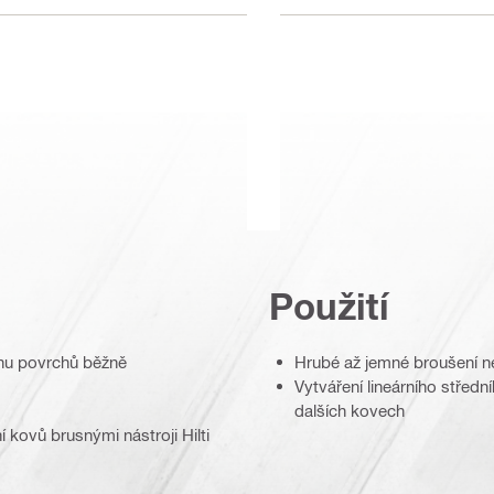
Použití
inu povrchů běžně
Hrubé až jemné broušení ner
Vytváření lineárního střed
dalších kovech
 kovů brusnými nástroji Hilti