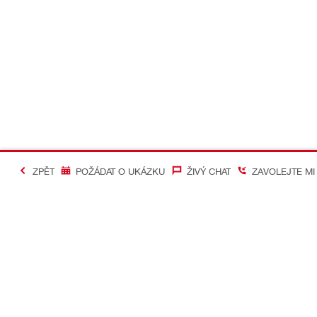
ZPĚT
POŽÁDAT O UKÁZKU
ŽIVÝ CHAT
ZAVOLEJTE MI
#Making Constructi