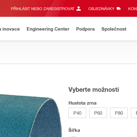
PŘIHLÁSIT NEBO ZAREGISTROVAT
OBJEDNÁVKY
KONT
a inovace
Engineering Center
Podpora
Společnost
Vyberte možnosti
Hustota zrna
P40
P60
P80
Šířka