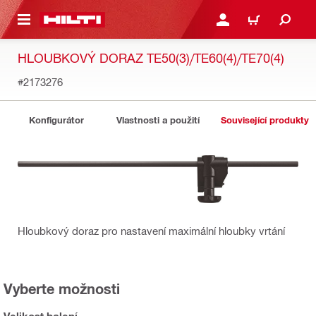
 NA HLAVNÍ OBSAH
PŘIHLÁSIT NEBO ZAREG
KOŠÍK
HLOUBKOVÝ DORAZ TE50(3)/TE60(4)/TE70(4)
#2173276
Konfigurátor
Vlastnosti a použití
Související produkty
Hloubkový doraz pro nastavení maximální hloubky vrtání
Vyberte možnosti
Velikost balení