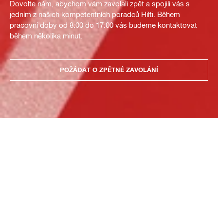
Dovolte nám, abychom vám zavolali zpět a spojili vás s
jedním z našich kompetentních poradců Hilti. Během
pracovní doby od 8:00 do 17:00 vás budeme kontaktovat
během několika minut.
POŽÁDAT O ZPĚTNÉ ZAVOLÁNÍ