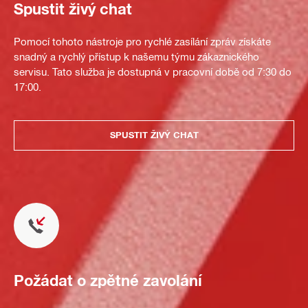
Spustit živý chat
Pomocí tohoto nástroje pro rychlé zasílání zpráv získáte
snadný a rychlý přístup k našemu týmu zákaznického
servisu. Tato služba je dostupná v pracovní době od 7:30 do
17:00.
SPUSTIT ŽIVÝ CHAT
Požádat o zpětné zavolání