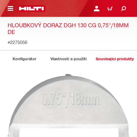
 NA HLAVNÍ OBSAH
PŘIHLÁSIT NEBO ZAREG
KOŠÍK
HLOUBKOVÝ DORAZ DGH 130 CG 0,75"/18MM
DE
#2275056
Konfigurátor
Vlastnosti a použití
Související produkty