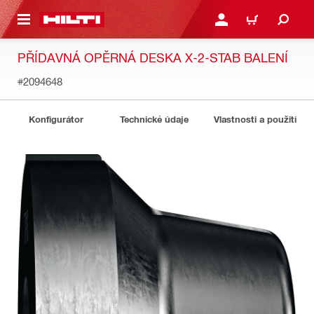
 NA HLAVNÍ OBSAH
PŘIHLÁSIT NEBO ZAREG
KOŠÍK
PŘÍDAVNÁ OPĚRNÁ DESKA X-2-STAB BALENÍ
#2094648
Konfigurátor
Technické údaje
Vlastnosti a použití