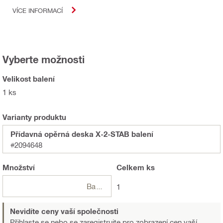
VÍCE INFORMACÍ
Vyberte možnosti
Velikost balení
1 ks
Varianty produktu
Přídavná opěrná deska X-2-STAB balení
#2094648
Množství
Celkem
ks
Balení
1
Nevidíte ceny vaší společnosti
Přihlaste se nebo se zaregistrujte
pro zobrazení cen vaší