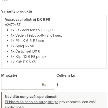
Varianty produktu
Vsazovací přístroj DX 6 F8
#2472457
1x Základní těleso DX 6_02
1x Vedení hřebu X-6-F8_01 ses.
1x Píst X-6-5-P8 ses.
1x Sprej 66 ML
1x Čisticí set DX 6
3x Klip DX 6 F8 potisk
1x Kufr DX 6 XS
Množství
Celkem
ks
Balení
1
Nevidíte ceny vaší společnosti
Přihlaste se nebo se zaregistrujte
pro zobrazení cen vaší
společnosti.