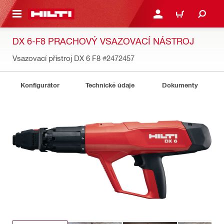
 NA HLAVNÍ OBSAH
PŘIHLÁSIT NEBO ZAREG
KOŠÍK
DX 6-F8 PRACHOVÝ VSAZOVACÍ NÁSTROJ
Vsazovací přístroj DX 6 F8
#2472457
Konfigurátor
Technické údaje
Dokumenty