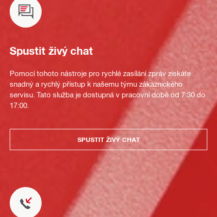
Spustit živý chat
Pomocí tohoto nástroje pro rychlé zasílání zpráv získáte
snadný a rychlý přístup k našemu týmu zákaznického
servisu. Tato služba je dostupná v pracovní době od 7:30 do
17:00.
SPUSTIT ŽIVÝ CHAT