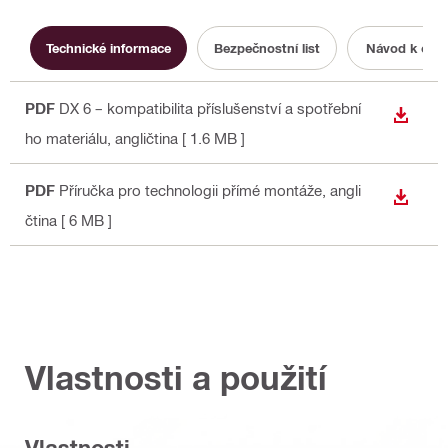
Technické informace
Bezpečnostní list
Návod k obsl
PDF
DX 6 – kompatibilita příslušenství a spotřební
STÁHN
ho materiálu
, angličtina
[ 1.6 MB ]
PDF
Příručka pro technologii přímé montáže
, angli
STÁHN
čtina
[ 6 MB ]
Vlastnosti a použití
Vlastnosti