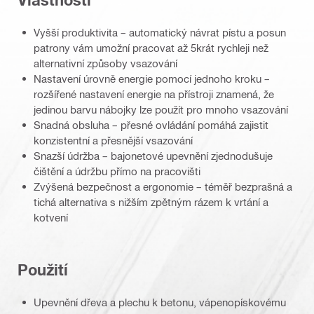
Vyšší produktivita – automatický návrat pístu a posun
patrony vám umožní pracovat až 5krát rychleji než
alternativní způsoby vsazování
Nastavení úrovně energie pomocí jednoho kroku –
rozšířené nastavení energie na přístroji znamená, že
jedinou barvu nábojky lze použít pro mnoho vsazování
Snadná obsluha – přesné ovládání pomáhá zajistit
konzistentní a přesnější vsazování
Snazší údržba – bajonetové upevnění zjednodušuje
čištění a údržbu přímo na pracovišti
Zvýšená bezpečnost a ergonomie – téměř bezprašná a
tichá alternativa s nižším zpětným rázem k vrtání a
kotvení
Použití
Upevnění dřeva a plechu k betonu, vápenopískovému