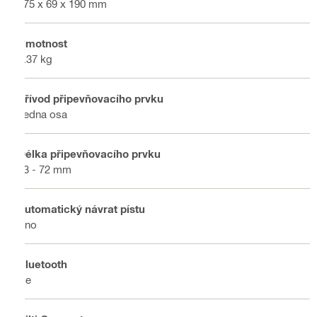
475 x 69 x 190 mm
Hmotnost
3.37 kg
Přívod připevňovacího prvku
Jedna osa
Délka připevňovacího prvku
13 - 72 mm
Automatický návrat pístu
Ano
Bluetooth
Ne