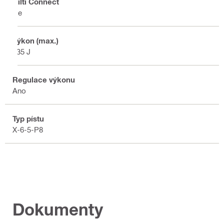
Hilti Connect
Ne
Výkon (max.)
335 J
Regulace výkonu
Ano
Typ pístu
X-6-5-P8
Dokumenty