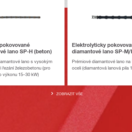
 pokovované
Elektrolyticky pokovov
vé lano SP-H (beton)
diamantové lano SP-M/H
iamantové lano s vysokým
Prémiové diamantové lano na ř
 řezání železobetonu (pro
oceli (diamantová lanová pila
 o výkonu 15–30 kW)
ZOBRAZIT VŠE