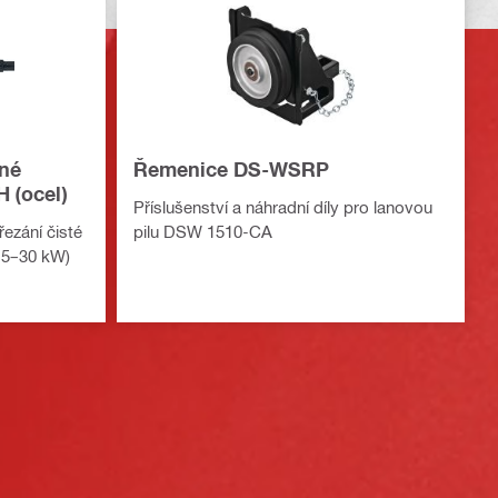
ané
Řemenice DS-WSRP
 (ocel)
Příslušenství a náhradní díly pro lanovou
ezání čisté
pilu DSW 1510-CA
 15–30 kW)