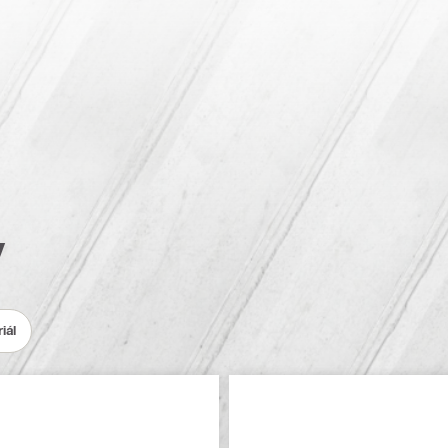
y
iál