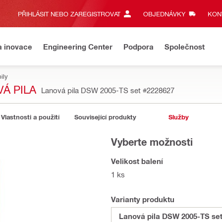
PŘIHLÁSIT NEBO ZAREGISTROVAT
OBJEDNÁVKY
KONT
a inovace
Engineering Center
Podpora
Společnost
ily
Á PILA
Lanová pila DSW 2005-TS set
#2228627
Vlastnosti a použití
Související produkty
Služby
Vyberte možnosti
Velikost balení
1 ks
Varianty produktu
Lanová pila DSW 2005-TS se