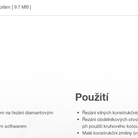
pilám
[ 9.7 MB ]
Použití
čem na řezání diamantovým
Řezání silných konstrukční
Řezání obdélníkových otvorů
ným softwarem
při použití kruhového koto
Malé konstrukční změny (vy