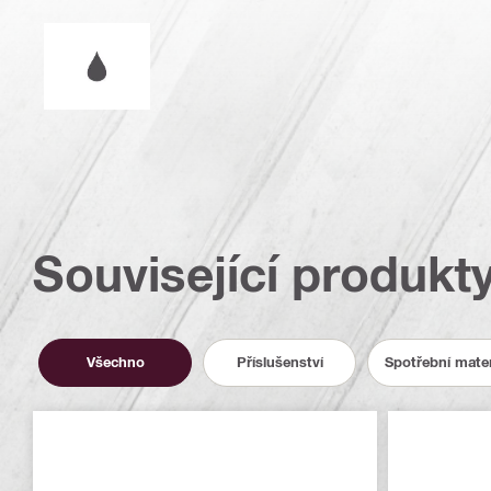
Provoz za mokra nebo za sucha
Související produkt
Všechno
Příslušenství
Spotřební mater