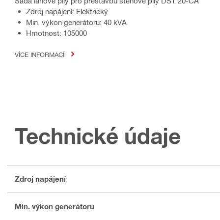
Sada lanové pily pro přestavbu stěnové pily DST 20-CA
Zdroj napájení: Elektrický
Min. výkon generátoru: 40 kVA
Hmotnost: 105000
VÍCE INFORMACÍ
Technické údaje
Zdroj napájení
Min. výkon generátoru