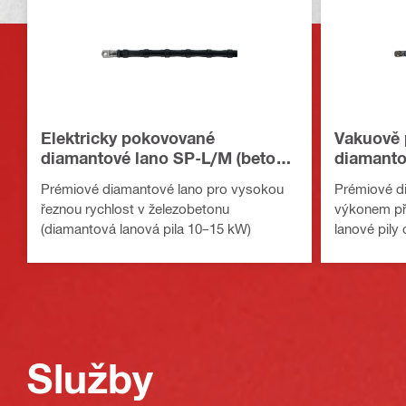
Elektricky pokovované
Vakuově
diamantové lano SP-L/M (beton
diamanto
a ocel)
Prémiové diamantové lano pro vysokou
Prémiové d
řeznou rychlost v železobetonu
výkonem při
(diamantová lanová pila 10–15 kW)
lanové pily
Služby