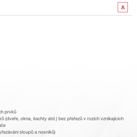
STÁHN
ch prvků
 (dveře, okna, šachty atd.) bez přeřezů v rozích vznikajících
uče
řezávání sloupů a nosníků)