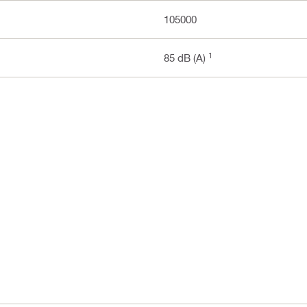
105000
1
85 dB (A)