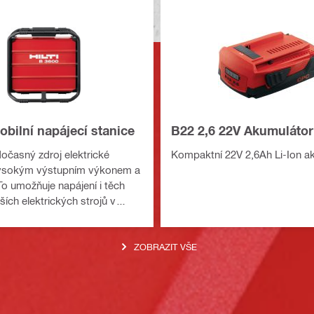
bilní napájecí stanice
B22 2,6 22V Akumulátor
očasný zdroj elektrické
Kompaktní 22V 2,6Ah Li-Ion a
vysokým výstupním výkonem a
To umožňuje napájení i těch
ích elektrických strojů v
podmínkách.
ZOBRAZIT VŠE