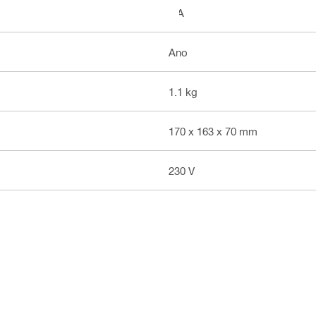
9 A
Ano
1.1 kg
170 x 163 x 70 mm
230 V