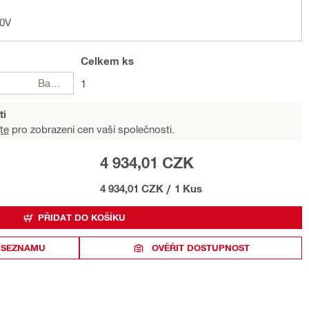
30V
Celkem
ks
Balení
1
ti
te
pro zobrazení cen vaší společnosti.
4 934,01 CZK
4 934,01 CZK
/
1 Kus
PŘIDAT DO KOŠÍKU
 SEZNAMU
OVĚŘIT DOSTUPNOST