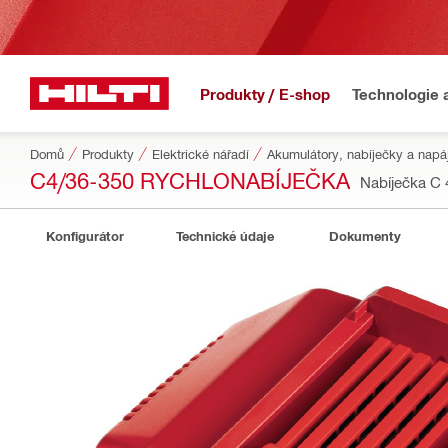
Produkty / E-shop
Technologie 
Domů
Produkty
Elektrické nářadí
Akumulátory, nabíječky a napáj
C4/36-350 RYCHLONABÍJEČKA
Nabíječka C
Konfigurátor
Technické údaje
Dokumenty