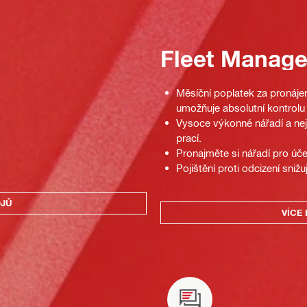
Fleet Manag
Měsíční poplatek za pronájem
umožňuje absolutní kontrolu 
Vysoce výkonné nářadí a nej
prací.
Pronajměte si nářadí pro úč
Pojištění proti odcizení snižu
OJŮ
VÍCE