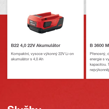
B22 4,0 22V Akumulátor
B 3600 Mo
Kompaktní, vysoce výkonný 22V Li-on
Přenosný, d
akumulátor s 4,0 Ah
energie s 
kapacitou. 
nejvýkonnějš
náročných 