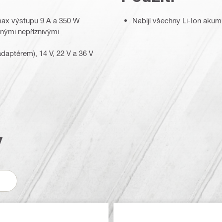
 max výstupu 9 A a 350 W
Nabíjí všechny Li-Ion akumu
nými nepříznivými
adaptérem), 14 V, 22 V a 36 V
y