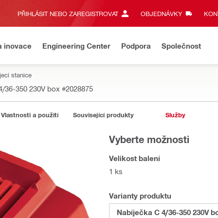
PŘIHLÁSIT NEBO ZAREGISTROVAT
OBJEDNÁVKY
KONT
a inovace
Engineering Center
Podpora
Společnost
ecí stanice
 4/36-350 230V box
#2028875
Vlastnosti a použití
Související produkty
Služby
Vyberte možnosti
Velikost balení
1 ks
Varianty produktu
Nabíječka C 4/36-350 230V b