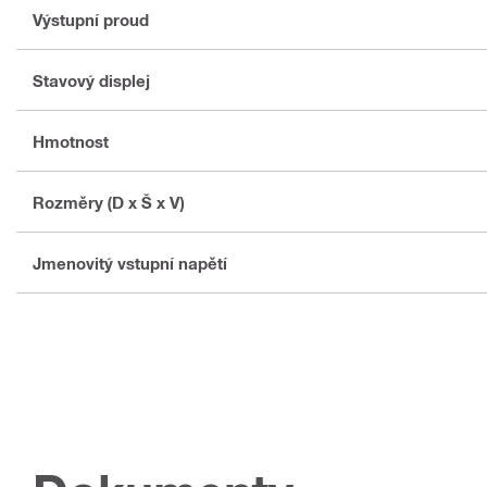
Výstupní proud
Stavový displej
Hmotnost
Rozměry (D x Š x V)
Jmenovitý vstupní napětí