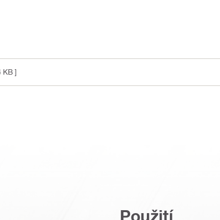
4 KB ]
Použití