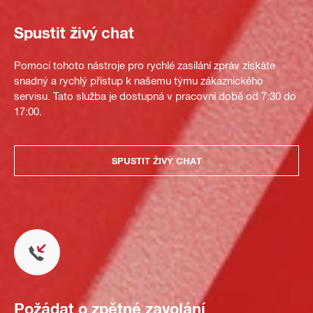
Spustit živý chat
Pomocí tohoto nástroje pro rychlé zasílání zpráv získáte
snadný a rychlý přístup k našemu týmu zákaznického
servisu. Tato služba je dostupná v pracovní době od 7:30 do
17:00.
SPUSTIT ŽIVÝ CHAT
Požádat o zpětné zavolání