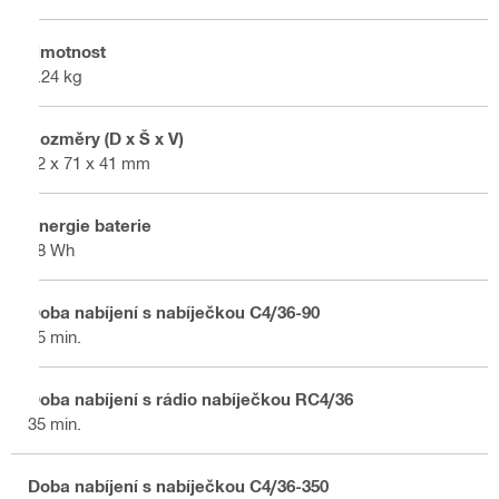
Hmotnost
0.24 kg
Rozměry (D x Š x V)
92 x 71 x 41 mm
Energie baterie
28 Wh
Doba nabíjení s nabíječkou C4/36-90
35 min.
Doba nabíjení s rádio nabíječkou RC4/36
35 min.
Doba nabíjení s nabíječkou C4/36-350