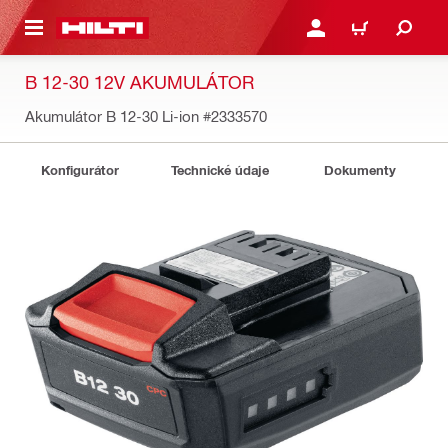
 NA HLAVNÍ OBSAH
PŘIHLÁSIT NEBO ZAREG
KOŠÍK
B 12-30 12V AKUMULÁTOR
Akumulátor B 12-30 Li-ion
#2333570
Konfigurátor
Technické údaje
Dokumenty