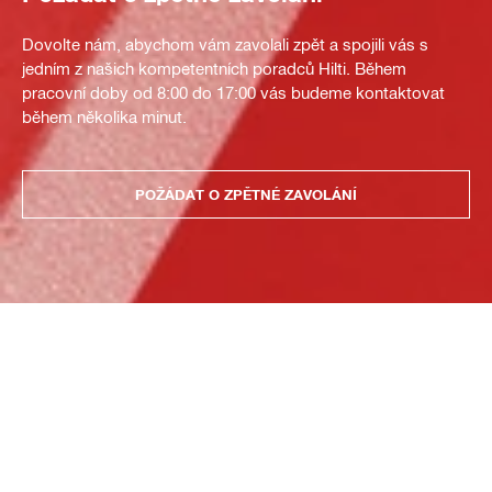
Dovolte nám, abychom vám zavolali zpět a spojili vás s
jedním z našich kompetentních poradců Hilti. Během
pracovní doby od 8:00 do 17:00 vás budeme kontaktovat
během několika minut.
POŽÁDAT O ZPĚTNÉ ZAVOLÁNÍ