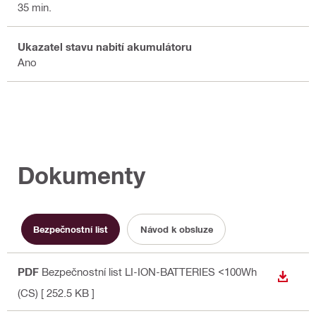
35 min.
Ukazatel stavu nabití akumulátoru
Ano
Dokumenty
Bezpečnostní list
Návod k obsluze
PDF
Bezpečnostní list LI-ION-BATTERIES <100Wh
STÁHN
(CS)
[ 252.5 KB ]