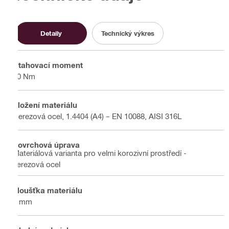
Detaily
Technický výkres
Utahovací moment
40 Nm
Složení materiálu
Nerezová ocel, 1.4404 (A4) – EN 10088, AISI 316L
Povrchová úprava
Materiálová varianta pro velmi korozivní prostředí -
nerezová ocel
Tloušťka materiálu
4 mm