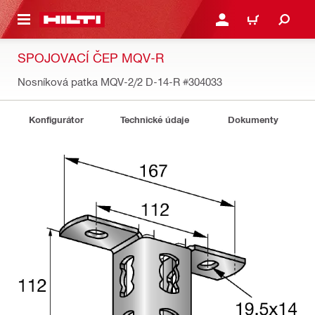
 NA HLAVNÍ OBSAH
PŘIHLÁSIT NEBO ZAREG
KOŠÍK
SPOJOVACÍ ČEP MQV-R
Nosníková patka MQV-2/2 D-14-R
#304033
Konfigurátor
Technické údaje
Dokumenty