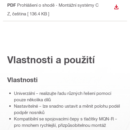
PDF
Prohlášení o shodě - Montážní systémy C
STÁHN
Z
, čeština
[ 136.4 KB ]
Vlastnosti a použití
Vlastnosti
Univerzální – realizujte řadu různých řešení pomocí
pouze několika dílů
Nastavitelné – lze snadno ustavit a měnit polohu podél
podpěr nosníků
Kompatibilní se spojovacími čepy s tlačítky MQN-R –
pro mnohem rychlejší, přizpůsobitelnou montáž