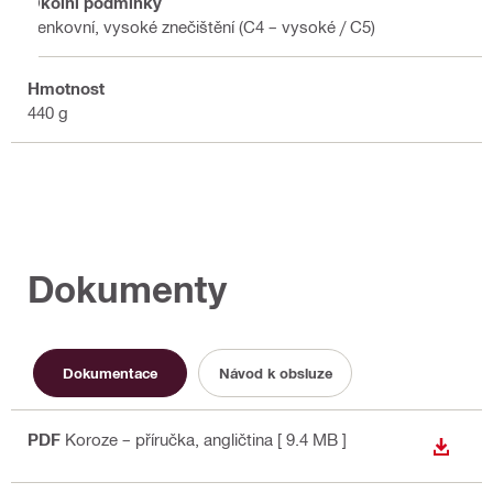
Okolní podmínky
Venkovní, vysoké znečištění (C4 – vysoké / C5)
Hmotnost
440 g
Dokumenty
Dokumentace
Návod k obsluze
PDF
Koroze – příručka
, angličtina
[ 9.4 MB ]
STÁHN