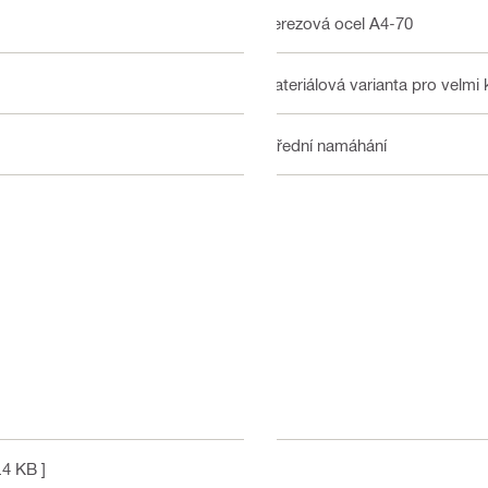
Nerezová ocel A4-70
Materiálová varianta pro velmi 
Střední namáhání
.4 KB ]