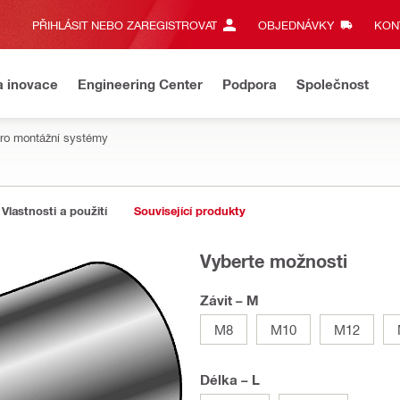
PŘIHLÁSIT NEBO ZAREGISTROVAT
OBJEDNÁVKY
KONT
a inovace
Engineering Center
Podpora
Společnost
pro montážní systémy
Vlastnosti a použití
Související produkty
Vyberte možnosti
Závit – M
M8
M10
M12
Délka – L