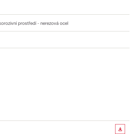
korozivní prostředí - nerezová ocel
STÁHN