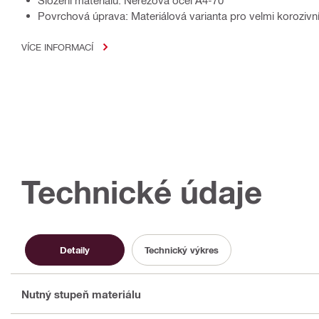
Složení materiálu: Nerezová ocel A4-70
Povrchová úprava: Materiálová varianta pro velmi korozivní
VÍCE INFORMACÍ
Technické údaje
Detaily
Technický výkres
Nutný stupeň materiálu