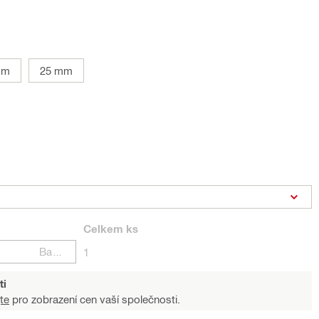
mm
25 mm
Celkem
ks
Balení
1
ti
te
pro zobrazení cen vaší společnosti.