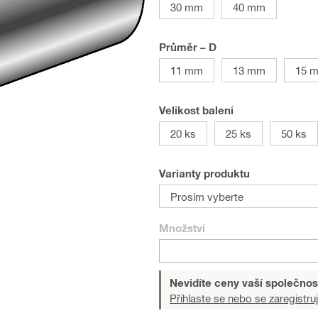
30 mm
40 mm
Průměr – D
11 mm
13 mm
15 
Velikost balení
20 ks
25 ks
50 ks
Varianty produktu
Prosím vyberte
Množství
Nevidíte ceny vaší společnos
Přihlaste se nebo se zaregistruj