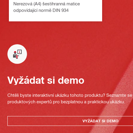
Nerezová (A4) šestihranná matice
odpovídající normě DIN 934
Vyžádat si demo
Chtěli byste interaktivní ukázku tohoto produktu? Seznamte se 
produktových expertů pro bezplatnou a praktickou ukázku.
VYŽÁDAT SI DEMO