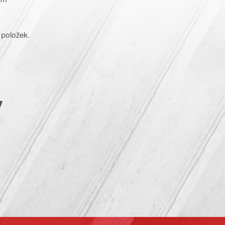
 položek.
y