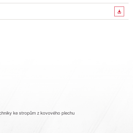
STÁHN
echniky ke stropům z kovového plechu