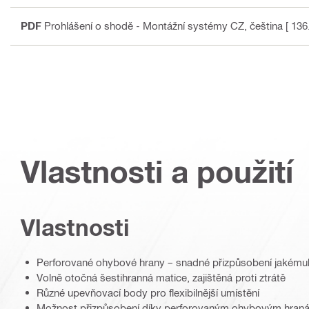
PDF
Prohlášení o shodě - Montážní systémy CZ
, čeština
[ 136
Vlastnosti a použití
Vlastnosti
Perforované ohybové hrany – snadné přizpůsobení jakémuk
Volně otočná šestihranná matice, zajištěná proti ztrátě
Různé upevňovací body pro flexibilnější umístění
Možnost přizpůsobení díky perforovaným ohybovým hran