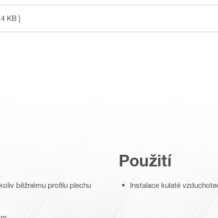
.4 KB ]
Použití
oliv běžnému profilu plechu
Instalace kulaté vzduchot
ám