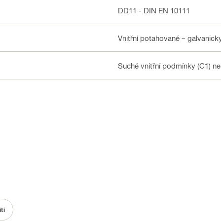
DD11 - DIN EN 10111
Vnitřní potahované – galvanic
Suché vnitřní podmínky (C1) n
tí