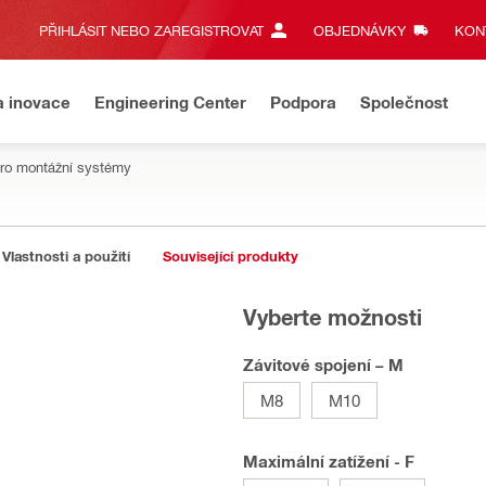
PŘIHLÁSIT NEBO ZAREGISTROVAT
OBJEDNÁVKY
KONT
a inovace
Engineering Center
Podpora
Společnost
pro montážní systémy
Vlastnosti a použití
Související produkty
Vyberte možnosti
Závitové spojení – M
M8
M10
Maximální zatížení - F