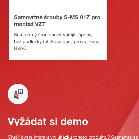
Samovrtné šrouby S-MS 01Z pro
montáž VZT
Samovrtný šroub nevytvářející špony,
bez podložky (uhlíková ocel) pro aplikace
HVAC
Vyžádat si demo
Chtěli byste interaktivní ukázku tohoto produktu? Seznamte se 