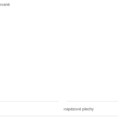
kované
Trapézové plechy