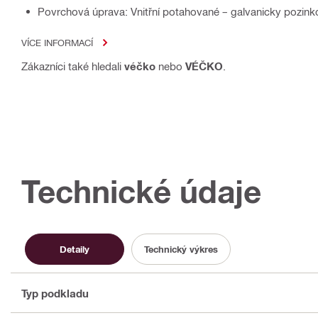
Povrchová úprava: Vnitřní potahované – galvanicky pozin
VÍCE INFORMACÍ
Zákazníci také hledali
véčko
nebo
VÉČKO
.
Technické údaje
Detaily
Technický výkres
Typ podkladu