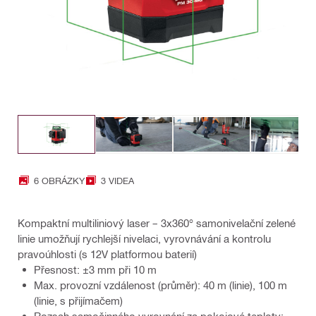
6 OBRÁZKY
3 VIDEA
Kompaktní multiliniový laser – 3x360° samonivelační zelené
linie umožňují rychlejší nivelaci, vyrovnávání a kontrolu
pravoúhlosti (s 12V platformou baterií)
Přesnost: ±3 mm při 10 m
Max. provozní vzdálenost (průměr): 40 m (linie), 100 m
(linie, s přijímačem)