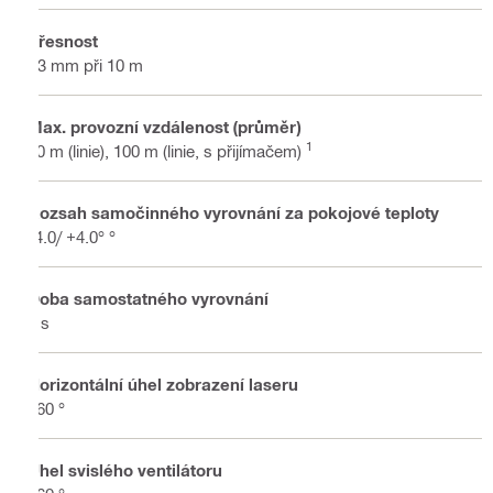
Přesnost
±3 mm při 10 m
Max. provozní vzdálenost (průměr)
1
40 m (linie), 100 m (linie, s přijímačem)
Rozsah samočinného vyrovnání za pokojové teploty
-4.0/ +4.0° °
Doba samostatného vyrovnání
3 s
Horizontální úhel zobrazení laseru
360 °
Úhel svislého ventilátoru