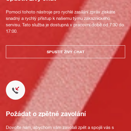
Pomocí tohoto nástroje pro rychlé zasílání zpráv získáte
snadný a rychlý přístup k našemu týmu zákaznického
servisu. Tato služba je dostupná v pracovní době od 7:30 do
17:00.
SPUSTIT ŽIVÝ CHAT
Požádat o zpětné zavolání
Dovolte nám, abychom vám zavolali zpět a spojili vás s