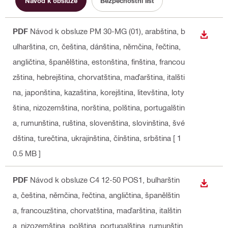
Návod k obsluze
Bezpečnostní list
PDF
Návod k obsluze PM 30-MG (01)
, arabština, b
STÁHN
ulharština, cn, čeština, dánština, němčina, řečtina,
angličtina, španělština, estonština, finština, francou
zština, hebrejština, chorvatština, maďarština, italšti
na, japonština, kazaština, korejština, litevština, loty
ština, nizozemština, norština, polština, portugalštin
a, rumunština, ruština, slovenština, slovinština, švé
dština, turečtina, ukrajinština, čínština, srbština
[ 1
0.5 MB ]
PDF
Návod k obsluze C4 12-50 POS1
, bulharštin
STÁHN
a, čeština, němčina, řečtina, angličtina, španělštin
a, francouzština, chorvatština, maďarština, italštin
a, nizozemština, polština, portugalština, rumunštin