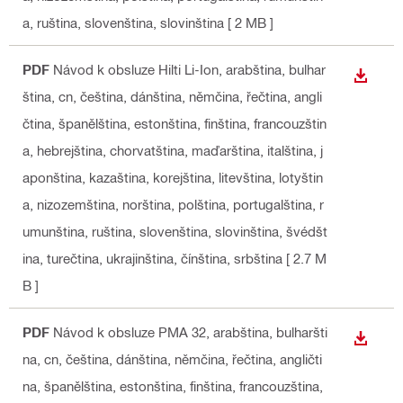
a, ruština, slovenština, slovinština
[ 2 MB ]
PDF
Návod k obsluze Hilti Li-Ion
, arabština, bulhar
STÁHN
ština, cn, čeština, dánština, němčina, řečtina, angli
čtina, španělština, estonština, finština, francouzštin
a, hebrejština, chorvatština, maďarština, italština, j
aponština, kazaština, korejština, litevština, lotyštin
a, nizozemština, norština, polština, portugalština, r
umunština, ruština, slovenština, slovinština, švédšt
ina, turečtina, ukrajinština, čínština, srbština
[ 2.7 M
B ]
PDF
Návod k obsluze PMA 32
, arabština, bulharšti
STÁHN
na, cn, čeština, dánština, němčina, řečtina, angličti
na, španělština, estonština, finština, francouzština,