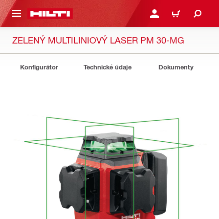
 NA HLAVNÍ OBSAH
PŘIHLÁSIT NEBO ZAREG
KOŠÍK
ZELENÝ MULTILINIOVÝ LASER PM 30-MG
Konfigurátor
Technické údaje
Dokumenty