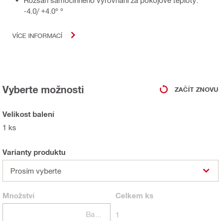
Rozsah samočinného vyrovnání za pokojové teploty:
-4.0/ +4.0° °
VÍCE INFORMACÍ
Vyberte možnosti
ZAČÍT ZNOVU
Velikost balení
1 ks
Varianty produktu
Prosím vyberte
Množství
Celkem
ks
Balení
1