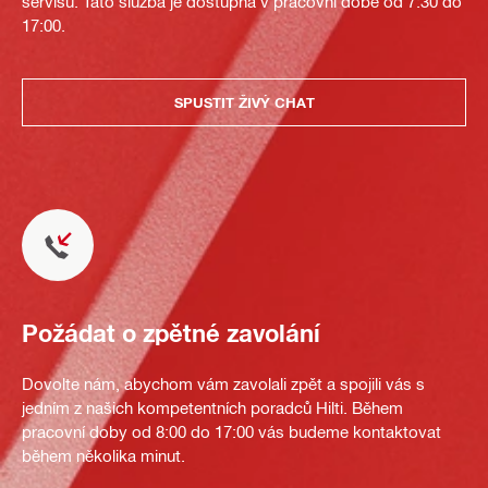
servisu. Tato služba je dostupná v pracovní době od 7:30 do
17:00.
SPUSTIT ŽIVÝ CHAT
Požádat o zpětné zavolání
Dovolte nám, abychom vám zavolali zpět a spojili vás s
jedním z našich kompetentních poradců Hilti. Během
pracovní doby od 8:00 do 17:00 vás budeme kontaktovat
během několika minut.