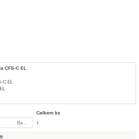
eta CFS-C EL
S-C EL
 EL
Celkem
ks
Balení
1
ti