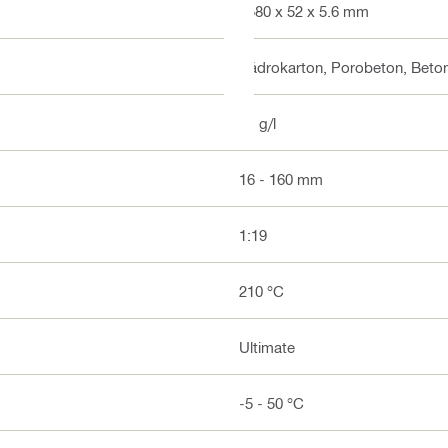
2580 x 52 x 5.6 mm
Sádrokarton, Porobeton, Beton
11 g/l
16 - 160 mm
1:19
210 °C
Ultimate
-5 - 50 °C