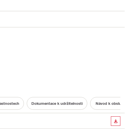
lastnostech
Dokumentace k udržitelnosti
Návod k obsluze
STÁHN