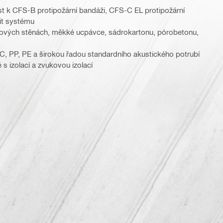
t k CFS-B protipožární bandáži, CFS-C EL protipožární
lit systému
tových stěnách, měkké ucpávce, sádrokartonu, pórobetonu,
C, PP, PE a širokou řadou standardního akustického potrubí
s izolací a zvukovou izolací