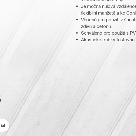
Je možná nulová vzdálenos
flexibilní manžetě a ke Con
Vhodné pro použití v šach
zdivu a betonu.
Schváleno pro použití s PV
u a plísním
Akustické trubky testované 
y
iál