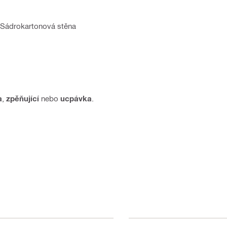
, Sádrokartonová stěna
a
,
zpěňující
nebo
ucpávka
.