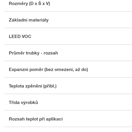
Rozměry (D x Š x V)
Základní materiály
LEED VOC
Průměr trubky - rozsah
Expanzní poměr (bez omezení, až do)
Teplota zpěnění (přibl.)
Třída výrobků
Rozsah teplot při aplikaci