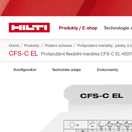
Produkty / E-shop
Technologie 
Domů
Produkty
Požární ochrana
Protipožární manžety, pásky a
CFS-C EL
Protipožární flexibilní manžeta CFS-C EL
#207
Konfigurátor
Technické údaje
Dokumenty