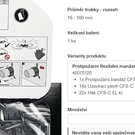
Průměr trubky - rozsah
16 - 160 mm
Velikost balení
1 ks
Varianty produktu
Protipožární flexibilní manž
#2075120
1x Protipožární bandáž CF
18x Uzavírací plech CFS-C
22x Hák CFS-C EL kr.
Množství
Nevidíte ceny vaší společnos