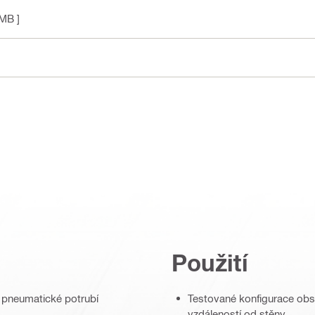
 MB ]
Použití
a pneumatické potrubí
Testované konfigurace obsa
vzdáleností od stěny