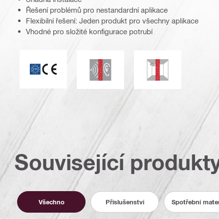
Řešení problémů pro nestandardní aplikace
Flexibilní řešení: Jeden produkt pro všechny aplikace
Vhodné pro složité konfigurace potrubí
Označení CE
Akustická izolace
Odolnost vůči vlhk
Související produkt
Všechno
Příslušenství
Spotřební mater