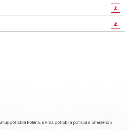
STÁHN
STÁHN
hují potrubní kolena, šikmá potrubí a potrubí s omezenou