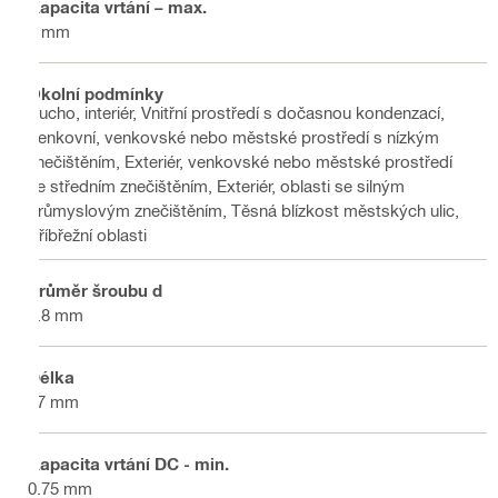
Kapacita vrtání – max.
4 mm
Okolní podmínky
Sucho, interiér, Vnitřní prostředí s dočasnou kondenzací,
Venkovní, venkovské nebo městské prostředí s nízkým
znečištěním, Exteriér, venkovské nebo městské prostředí
se středním znečištěním, Exteriér, oblasti se silným
průmyslovým znečištěním, Těsná blízkost městských ulic,
Příbřežní oblasti
Průměr šroubu d
4.8 mm
Délka
17 mm
Kapacita vrtání DC - min.
0.75 mm