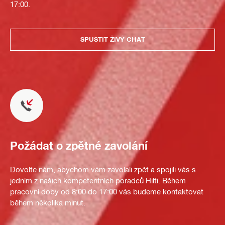
17:00.
SPUSTIT ŽIVÝ CHAT
Požádat o zpětné zavolání
Dovolte nám, abychom vám zavolali zpět a spojili vás s
jedním z našich kompetentních poradců Hilti. Během
pracovní doby od 8:00 do 17:00 vás budeme kontaktovat
během několika minut.