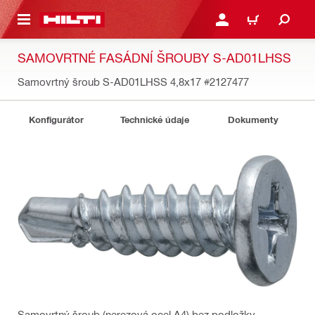
 NA HLAVNÍ OBSAH
PŘIHLÁSIT NEBO ZAREG
KOŠÍK
SAMOVRTNÉ FASÁDNÍ ŠROUBY S-AD01LHSS
Samovrtný šroub S-AD01LHSS 4,8x17
#2127477
Konfigurátor
Technické údaje
Dokumenty
Samovrtný šroub (nerezová ocel A4) bez podložky