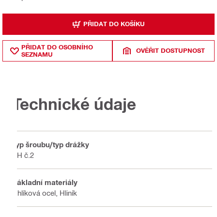
PŘIDAT DO KOŠÍKU
PŘIDAT DO OSOBNÍHO
OVĚŘIT DOSTUPNOST
SEZNAMU
Technické údaje
Typ šroubu/typ drážky
PH č.2
Základní materiály
Uhlíková ocel, Hliník