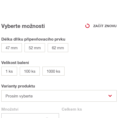
Vyberte možnosti
ZAČÍT ZNOVU
Délka dříku připevňovacího prvku
47 mm
52 mm
62 mm
Velikost balení
1 ks
100 ks
1000 ks
Varianty produktu
Prosím vyberte
Množství
Celkem
ks