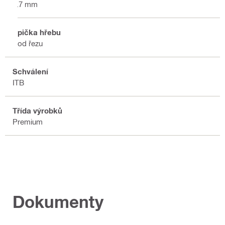
3.7 mm
Špička hřebu
Bod řezu
Schválení
ITB
Třída výrobků
Premium
Dokumenty