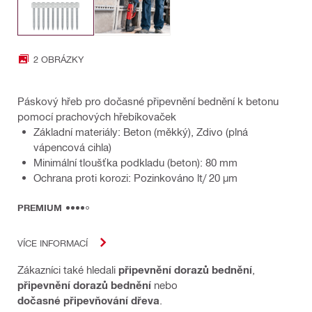
2 OBRÁZKY
Páskový hřeb pro dočasné připevnění bednění k betonu
pomocí prachových hřebíkovaček
Základní materiály: Beton (měkký), Zdivo (plná
vápencová cihla)
Minimální tloušťka podkladu (beton): 80 mm
Ochrana proti korozi: Pozinkováno lt/ 20 µm
PREMIUM
VÍCE INFORMACÍ
Zákazníci také hledali
připevnění dorazů bednění
,
připevnění dorazů bednění
nebo
dočasné připevňování dřeva
.