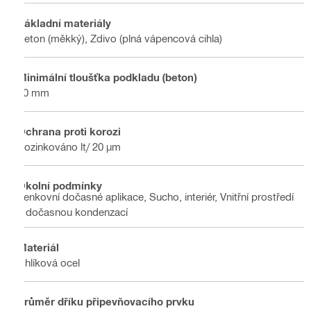
Základní materiály
Beton (měkký), Zdivo (plná vápencová cihla)
Minimální tloušťka podkladu (beton)
80 mm
Ochrana proti korozi
Pozinkováno lt/ 20 µm
Okolní podmínky
Venkovní dočasné aplikace, Sucho, interiér, Vnitřní prostředí
s dočasnou kondenzací
Materiál
Uhlíková ocel
Průměr dříku připevňovacího prvku