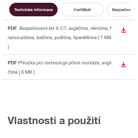
Technické informace
Certifikát
Bezpečnostní 
PDF
Bezpečnostní list X-CT
, angličtina, němčina, f
STÁHN
rancouzština, italština, polština, španělština
[ 1 MB
]
PDF
Příručka pro technologii přímé montáže
, angli
STÁHN
čtina
[ 6 MB ]
Vlastnosti a použití