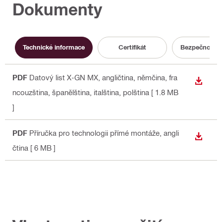
Dokumenty
Technické informace
Certifikát
Bezpečnostní 
PDF
Datový list X-GN MX
, angličtina, němčina, fra
STÁHN
ncouzština, španělština, italština, polština
[ 1.8 MB
]
PDF
Příručka pro technologii přímé montáže
, angli
STÁHN
čtina
[ 6 MB ]