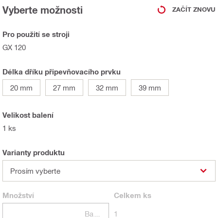
Vyberte možnosti
ZAČÍT ZNOVU
Pro použití se stroji
GX 120
Délka dříku připevňovacího prvku
20 mm
27 mm
32 mm
39 mm
Velikost balení
1 ks
Varianty produktu
Prosím vyberte
Množství
Celkem
ks
Balení
1