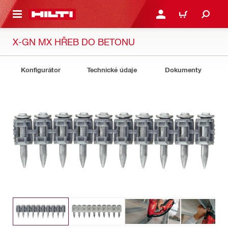
 NA HLAVNÍ OBSAH
PŘIHLÁSIT NEBO ZAREG
KOŠÍK
X-GN MX HŘEB DO BETONU
Konfigurátor
Technické údaje
Dokumenty