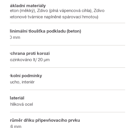
Základní materiály
Beton (měkký), Zdivo (plná vápencová cihla), Zdivo
(betonové tvárnice naplněné spárovací hmotou)
Minimální tloušťka podkladu (beton)
60 mm
Ochrana proti korozi
Pozinkováno lt/ 20 µm
Okolní podmínky
Sucho, interiér
Materiál
Uhlíková ocel
Průměr dříku připevňovacího prvku
2.6 mm