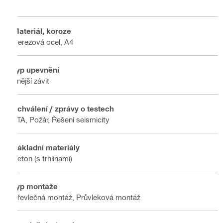
Materiál, koroze
Nerezová ocel, A4
Typ upevnění
Vnější závit
Schválení / zprávy o testech
ETA, Požár, Řešení seismicity
Základní materiály
Beton (s trhlinami)
Typ montáže
Převlečná montáž, Průvleková montáž