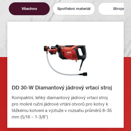
Všechno
Spotřební materiál
Stroje
DD 30-W Diamantový jádrový vrtací stroj
Kompaktní, lehký diamantový jádrový vrtací stroj
pro mokré ruční jádrové vrtání otvorů pro kotvy k
těžkému kotvení a výztuže v rozsahu průměrů 8–35
mm (5/16 – 1-3/8")