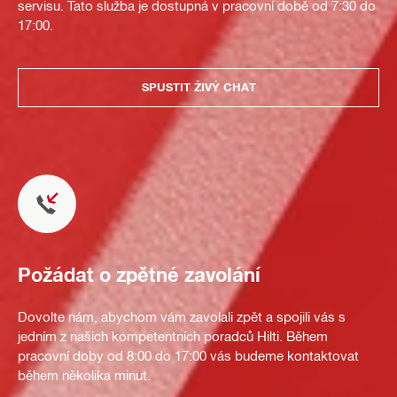
servisu. Tato služba je dostupná v pracovní době od 7:30 do
17:00.
SPUSTIT ŽIVÝ CHAT
Požádat o zpětné zavolání
Dovolte nám, abychom vám zavolali zpět a spojili vás s
jedním z našich kompetentních poradců Hilti. Během
pracovní doby od 8:00 do 17:00 vás budeme kontaktovat
během několika minut.