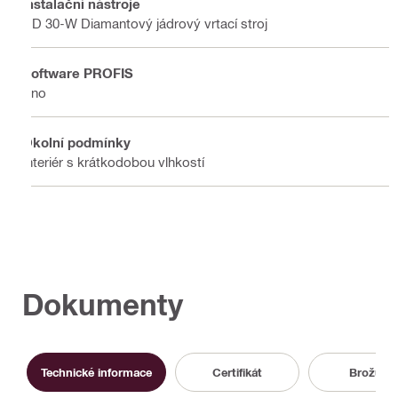
Instalační nástroje
DD 30-W Diamantový jádrový vrtací stroj
Software PROFIS
Ano
Okolní podmínky
Interiér s krátkodobou vlhkostí
Dokumenty
Technické informace
Certifikát
Brožura