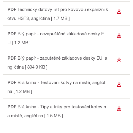
PDF
Technický datový list pro kovovou expanzní k
STÁHN
otvu HST3
, angličtina
[ 1.7 MB ]
PDF
Bílý papír - nezapuštěné základové desky E
STÁHN
U
[ 1.2 MB ]
PDF
Bílý papír - zapuštěné základové desky EU
, a
STÁHN
ngličtina
[ 894.9 KB ]
PDF
Bílá kniha - Testování kotvy na místě
, angličti
STÁHN
na
[ 1.2 MB ]
PDF
Bílá kniha - Tipy a triky pro testování kotev n
STÁHN
a místě
, angličtina
[ 1.5 MB ]