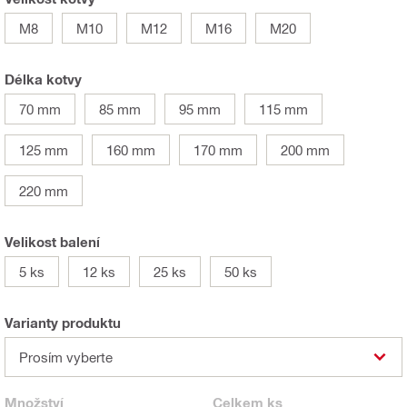
M8
M10
M12
M16
M20
Délka kotvy
70 mm
85 mm
95 mm
115 mm
125 mm
160 mm
170 mm
200 mm
220 mm
Velikost balení
5 ks
12 ks
25 ks
50 ks
Varianty produktu
Prosím vyberte
Množství
Celkem
ks