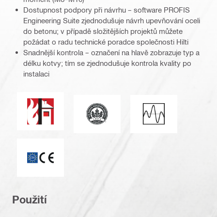
Dostupnost podpory při návrhu – software PROFIS
Engineering Suite zjednodušuje návrh upevňování oceli
do betonu; v případě složitějších projektů můžete
požádat o radu technické poradce společnosti Hilti
Snadnější kontrola – označení na hlavě zobrazuje typ a
délku kotvy; tím se zjednodušuje kontrola kvality po
instalaci
Odolnost proti ohni
Leadership v designu energie a prost
Seizmické zatížení
ETA_CE_Logo_PDP (3449722)
Použití