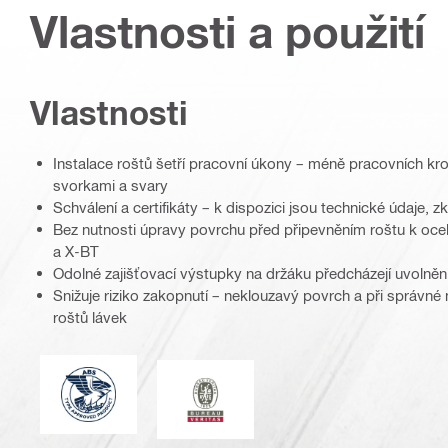
Vlastnosti a použití
Vlastnosti
Instalace roštů šetří pracovní úkony – méně pracovních kro
svorkami a svary
Schválení a certifikáty – k dispozici jsou technické údaje, 
Bez nutnosti úpravy povrchu před připevněním roštu k oce
a X-BT
Odolné zajišťovací výstupky na držáku předcházejí uvolněn
Snižuje riziko zakopnutí – neklouzavý povrch a při správné
roštů lávek
American Bureau of Shipping
Bureau Veritas