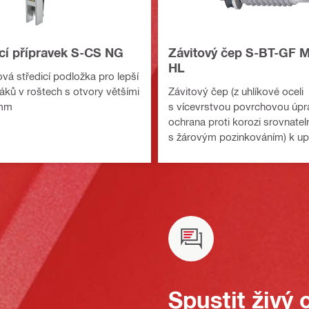
cí přípravek S-CS NG
Závitový čep S-BT-GF M
HL
vá středicí podložka pro lepší
táků v roštech s otvory většími
Závitový čep (z uhlíkové oceli
 mm
s vícevrstvou povrchovou úpr
ochrana proti korozi srovnatel
s žárovým pozinkováním) k u
roštů a víceúčelovému upevňov
ve středně korozivním prostře
Kompatibilní s montážními nosn
MT
Spustit živý 