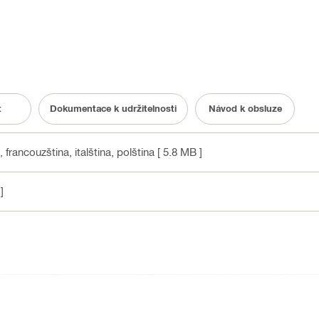
t
Dokumentace k udržitelnosti
Návod k obsluze
 francouzština, italština, polština
[ 5.8 MB ]
]