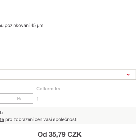
mu pozinkování 45 µm
Celkem
ks
Balení
1
ti
te
pro zobrazení cen vaší společnosti.
Od 35,79 CZK