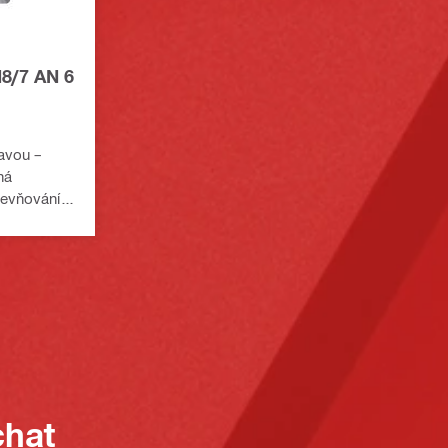
8/7 AN 6
avou –
ná
pevňování
ání k oceli
dí
íky Hilti
chat