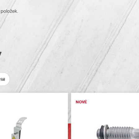
 položek.
y
iál
NOVÉ