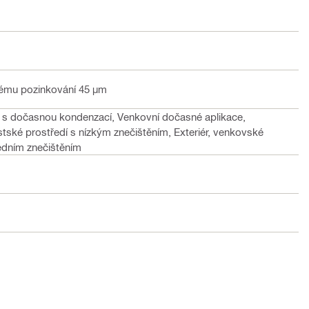
vému pozinkování 45 µm
edí s dočasnou kondenzací, Venkovní dočasné aplikace,
ské prostředí s nízkým znečištěním, Exteriér, venkovské
edním znečištěním