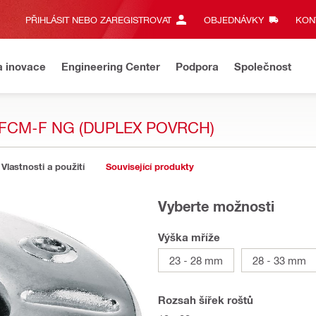
PŘIHLÁSIT NEBO ZAREGISTROVAT
OBJEDNÁVKY
KONT
a inovace
Engineering Center
Podpora
Společnost
FCM-F NG (DUPLEX POVRCH)
Vlastnosti a použití
Související produkty
Vyberte možnosti
Výška mříže
23 - 28 mm
28 - 33 mm
Rozsah šířek roštů