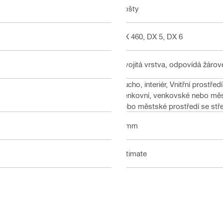
Rošty
DX 460, DX 5, DX 6
Dvojitá vrstva, odpovídá žáro
Sucho, interiér, Vnitřní prostř
Venkovní, venkovské nebo měst
nebo městské prostředí se stř
6 mm
Ultimate