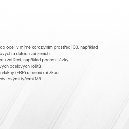
do oceli v mírně korozivním prostředí C3, například
ových a důlních zařízeních
u zatížení, například pochozí lávky
vých ocelových roštů
h vlákny (FRP) s menší mřížkou
 závitovými tyčemi M8