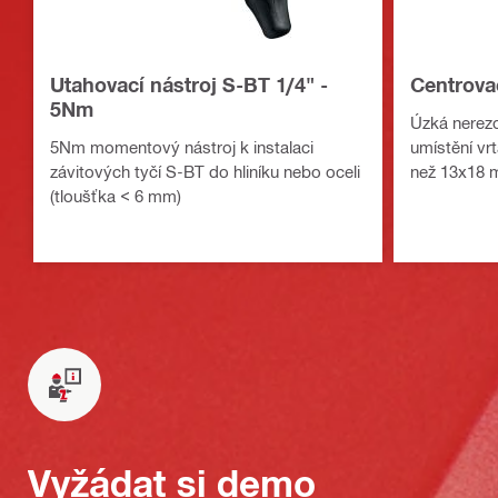
Utahovací nástroj S-BT 1/4" -
Centrova
5Nm
Úzká nerezo
5Nm momentový nástroj k instalaci
umístění vr
závitových tyčí S-BT do hliníku nebo oceli
než 13x18
(tloušťka < 6 mm)
Vyžádat si demo