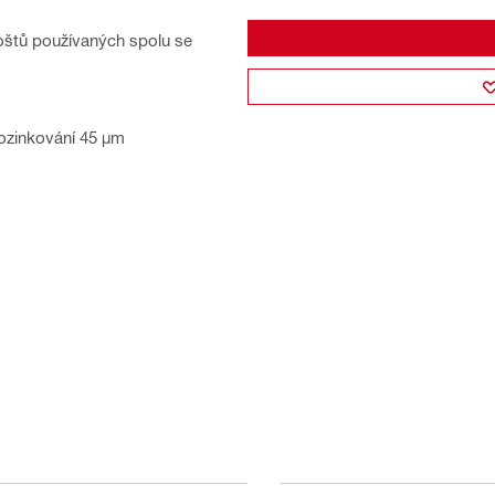
oštů používaných spolu se
pozinkování 45 µm