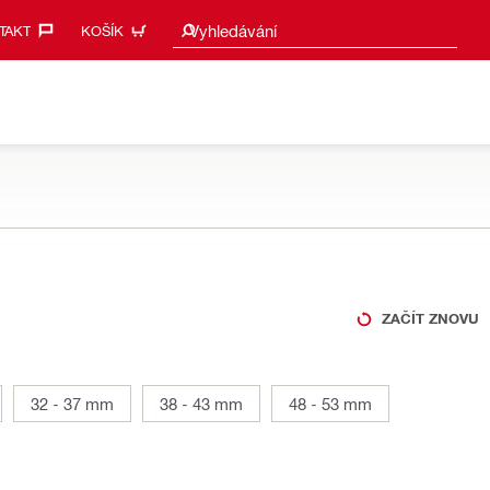
Návrhy vyhledávání
Vyhledávání
AKT‎
KOŠÍK
ZAČÍT ZNOVU
32 - 37 mm
38 - 43 mm
48 - 53 mm