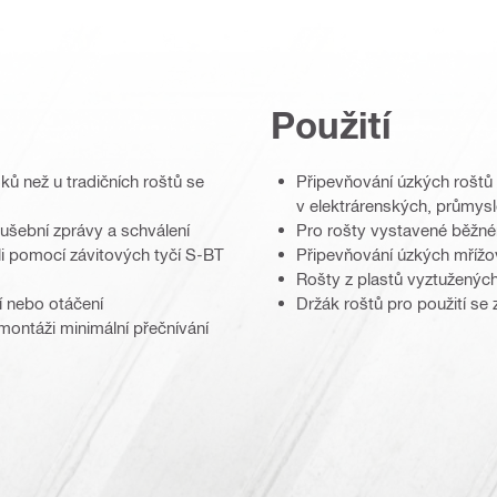
Použití
ků než u tradičních roštů se
Připevňování úzkých roštů 
v elektrárenských, průmysl
zkušební zprávy a schválení
Pro rošty vystavené běžném
li pomocí závitových tyčí S-BT
Připevňování úzkých mřížo
Rošty z plastů vyztuženýc
í nebo otáčení
Držák roštů pro použití se
 montáži minimální přečnívání