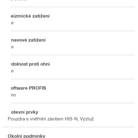
Seizmické zatížení
Ne
Únavové zatížení
Ne
Odolnost proti ohni
Ne
Software PROFIS
Ano
Kotevní prvky
Pouzdra s vnitřním závitem HIS-N, Výztuž
Okolní podmínky