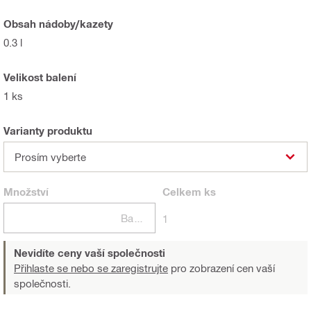
Obsah nádoby/kazety
0.3 l
Velikost balení
1 ks
Varianty produktu
Prosím vyberte
Množství
Celkem
ks
Balení
1
Nevidíte ceny vaší společnosti
Přihlaste se nebo se zaregistrujte
pro zobrazení cen vaší
společnosti.