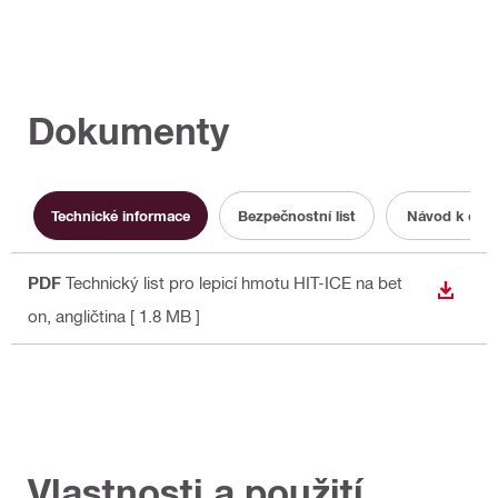
Dokumenty
Technické informace
Bezpečnostní list
Návod k obsl
PDF
Technický list pro lepicí hmotu HIT-ICE na bet
STÁHN
on
, angličtina
[ 1.8 MB ]
Vlastnosti a použití