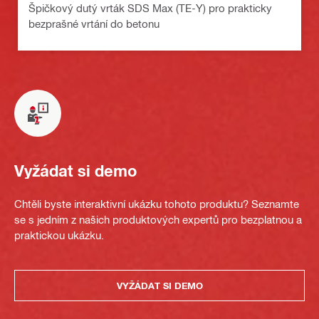
Špičkový dutý vrták SDS Max (TE-Y) pro prakticky
bezprašné vrtání do betonu
Vyžádat si demo
Chtěli byste interaktivní ukázku tohoto produktu? Seznamte
se s jedním z našich produktových expertů pro bezplatnou a
praktickou ukázku.
VYŽÁDAT SI DEMO