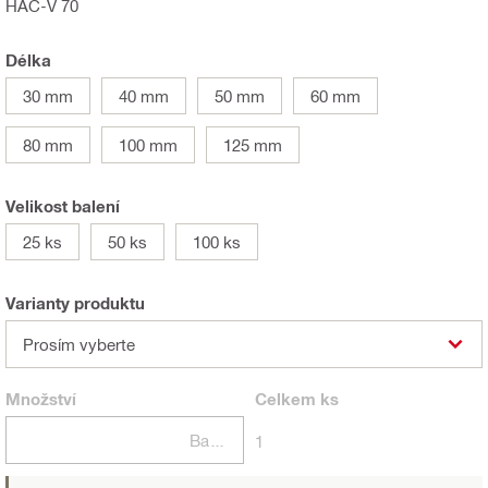
HAC-V 70
Délka
30 mm
40 mm
50 mm
60 mm
80 mm
100 mm
125 mm
Velikost balení
25 ks
50 ks
100 ks
Varianty produktu
Prosím vyberte
Množství
Celkem
ks
Balení
1