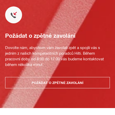
Požádat o zpětné zavolání
Dovolte nám, abychom vám zavolali zpět a spojili vás s
jedním z našich kompetentních poradců Hilti. Během
pracovní doby od 8:00 do 17:00 vás budeme kontaktovat
během několika minut.
POŽÁDAT O ZPĚTNÉ ZAVOLÁNÍ