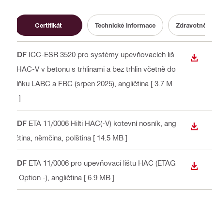
Certifikát
Technické informace
Zdravotně-be
PDF
ICC-ESR 3520 pro systémy upevňovacích liš
STÁHN
t HAC-V v betonu s trhlinami a bez trhlin včetně do
plňku LABC a FBC (srpen 2025)
, angličtina
[ 3.7 M
B ]
PDF
ETA 11/0006 Hilti HAC(-V) kotevní nosník
, ang
STÁHN
ličtina, němčina, polština
[ 14.5 MB ]
PDF
ETA 11/0006 pro upevňovací lištu HAC (ETAG
STÁHN
-, Option -)
, angličtina
[ 6.9 MB ]