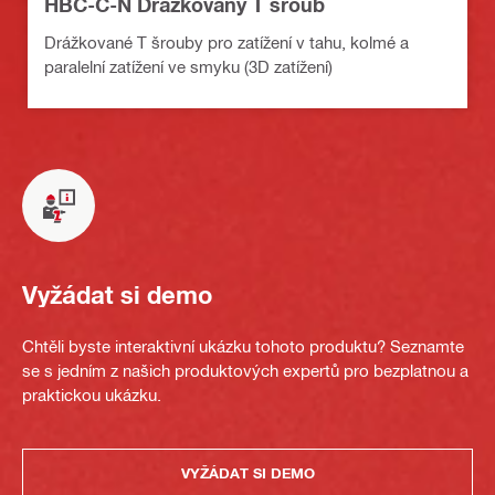
HBC-C-N Drážkovaný T šroub
Drážkované T šrouby pro zatížení v tahu, kolmé a
paralelní zatížení ve smyku (3D zatížení)
Vyžádat si demo
Chtěli byste interaktivní ukázku tohoto produktu? Seznamte
se s jedním z našich produktových expertů pro bezplatnou a
praktickou ukázku.
VYŽÁDAT SI DEMO