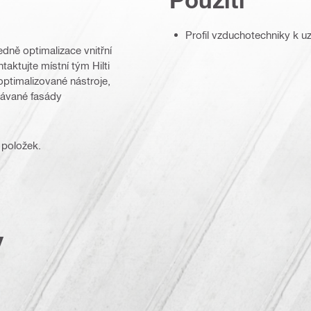
Profil vzduchotechniky k 
dně optimalizace vnitřní
aktujte místní tým Hilti
optimalizované nástroje,
rávané fasády
 položek.
y