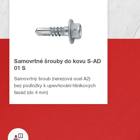
Samovrtné šrouby do kovu S-AD
01 S
Samovrtný šroub (nerezová ocel A2)
bez podložky k upevňování hliníkových
fasád (do 4 mm)