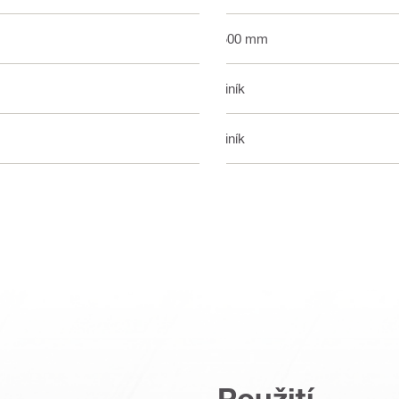
2500 mm
Hliník
Hliník
Použití