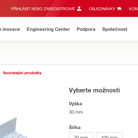
PŘIHLÁSIT NEBO ZAREGISTROVAT
OBJEDNÁVKY
KONT
a inovace
Engineering Center
Podpora
Společnost
Související produkty
Vyberte možnosti
Výška
30 mm
Šířka
70 mm
100 mm