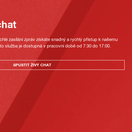
chat
hlé zasílání zpráv získáte snadný a rychlý přístup k našemu
to služba je dostupná v pracovní době od 7:30 do 17:00.
SPUSTIT ŽIVÝ CHAT