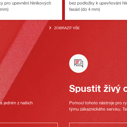
y pro upevnění hliníkových
bez podložky k upevňování hl
4 mm)
fasád (do 4 mm)
ZOBRAZIT VŠE
Spustit živý 
s jedním z našich
Pomocí tohoto nástroje pro ryc
týmu zákaznického servisu. Ta