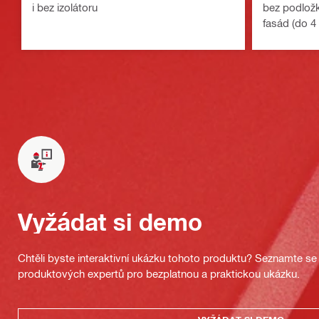
i bez izolátoru
bez podložk
fasád (do 
Vyžádat si demo
Chtěli byste interaktivní ukázku tohoto produktu? Seznamte se 
produktových expertů pro bezplatnou a praktickou ukázku.