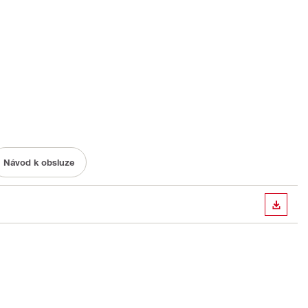
Návod k obsluze
STÁHN