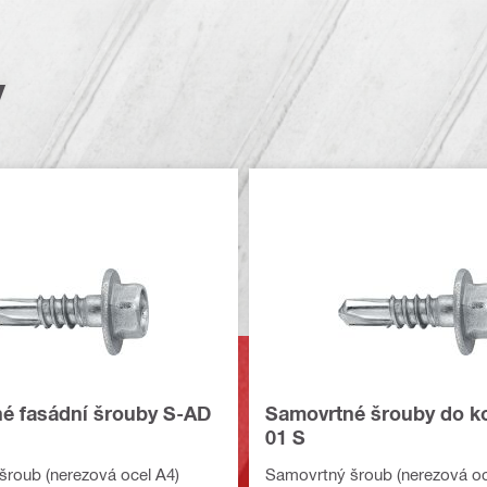
y
é fasádní šrouby S-AD
Samovrtné šrouby do k
01 S
roub (nerezová ocel A4)
Samovrtný šroub (nerezová oc