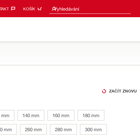
Návrhy vyhledávání
Vyhledávání
AKT‎
KOŠÍK
ZAČÍT ZNOVU
0 mm
140 mm
160 mm
180 mm
40 mm
260 mm
280 mm
300 mm