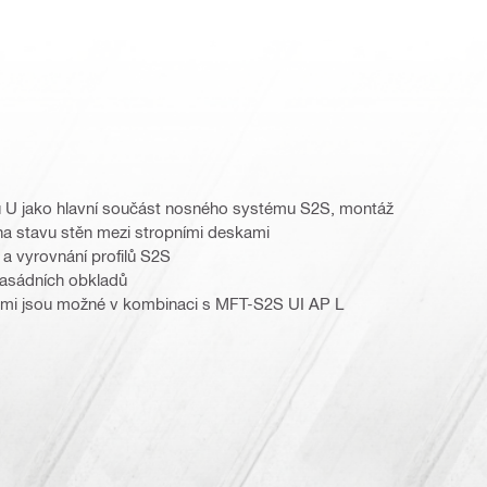
ru U jako hlavní součást nosného systému S2S, montáž
na stavu stěn mezi stropními deskami
 vyrovnání profilů S2S
fasádních obkladů
ami jsou možné v kombinaci s MFT-S2S UI AP L