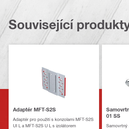
Související produkt
Adaptér MFT-S2S
Samovrtn
01 SS
Adaptér pro použití s konzolami MFT-S2S
UI L a MFT-S2S U L s izolátorem
Samovrtný š