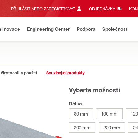
PŘIHLÁSIT NEBO ZAREGISTROVAT
OBJEDNÁVKY
KONT
a inovace
Engineering Center
Podpora
Společnost
Vlastnosti a použití
Související produkty
Vyberte možnosti
Délka
80 mm
100 mm
12
200 mm
220 mm
2