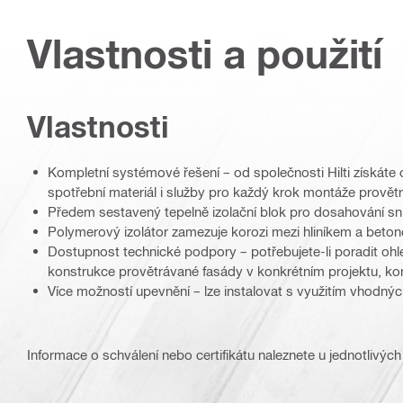
Vlastnosti a použití
Vlastnosti
Kompletní systémové řešení – od společnosti Hilti získáte 
spotřební materiál i služby pro každý krok montáže provět
Předem sestavený tepelně izolační blok pro dosahování sní
Polymerový izolátor zamezuje korozi mezi hliníkem a beto
Dostupnost technické podpory – potřebujete-li poradit ohle
konstrukce provětrávané fasády v konkrétním projektu, kont
Více možností upevnění – lze instalovat s využitím vhodný
Informace o schválení nebo certifikátu naleznete u jednotlivých