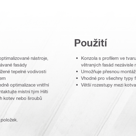
Použití
optimalizované nástroje,
Konzola s profilem ve tva
rávané fasády
větraných fasád nezávisle 
žené tepelné vodivosti
Umožňuje přesnou montáž a
nem
Vhodné pro všechny typy 
dně optimalizace vnitřní
Větší rozestupy mezi kotv
aktujte místní tým Hilti
ch kotev nebo šroubů
 položek.