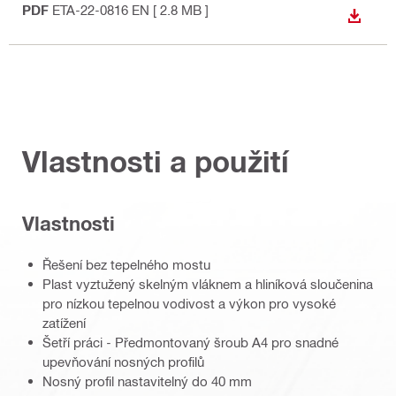
PDF
ETA-22-0816 EN
[ 2.8 MB ]
STÁHN
Vlastnosti a použití
Vlastnosti
Řešení bez tepelného mostu
Plast vyztužený skelným vláknem a hliníková sloučenina
pro nízkou tepelnou vodivost a výkon pro vysoké
zatížení
Šetří práci - Předmontovaný šroub A4 pro snadné
upevňování nosných profilů
Nosný profil nastavitelný do 40 mm