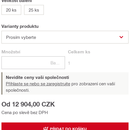
Velikost balení
20 ks
25 ks
Varianty produktu
Prosím vyberte
Množství
Celkem
ks
Balení
1
Nevidíte ceny vaší společnosti
Přihlaste se nebo se zaregistrujte
pro zobrazení cen vaší
společnosti.
Od 12 904,00 CZK
Cena po slevě bez DPH
PŘIDAT DO KOŠÍKU