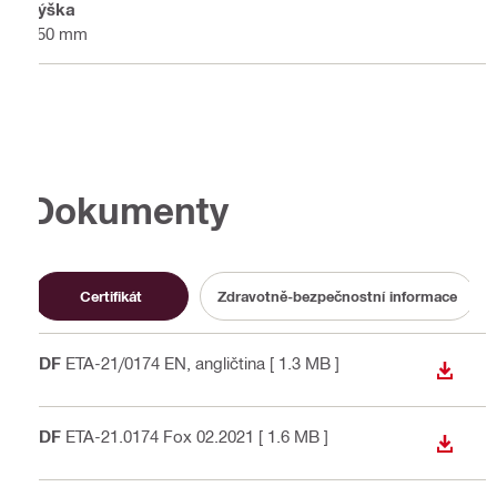
Výška
150 mm
Dokumenty
Certifikát
Zdravotně-bezpečnostní informace
PDF
ETA-21/0174 EN
, angličtina
[ 1.3 MB ]
STÁHN
PDF
ETA-21.0174 Fox 02.2021
[ 1.6 MB ]
STÁHN