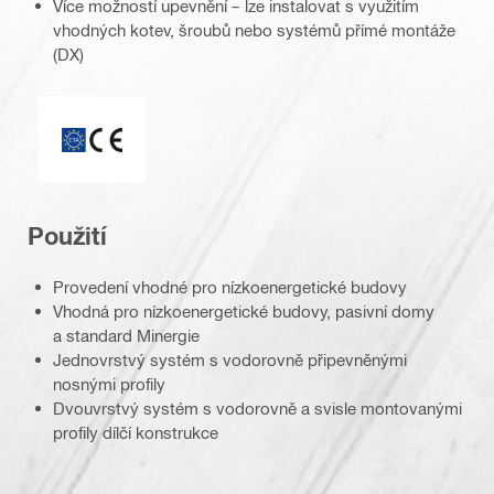
Více možností upevnění – lze instalovat s využitím
vhodných kotev, šroubů nebo systémů přímé montáže
(DX)
ETA_CE_Logo_2to1 (3608215)
Použití
Provedení vhodné pro nízkoenergetické budovy
Vhodná pro nízkoenergetické budovy, pasivní domy
a standard Minergie
Jednovrstvý systém s vodorovně připevněnými
nosnými profily
Dvouvrstvý systém s vodorovně a svisle montovanými
profily dílčí konstrukce