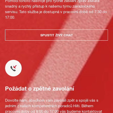
Pomocí tohoto nástroje pro rychlé zasílání zpráv získáte
snadný a rychlý přístup k našemu týmu zákaznického
servisu. Tato služba je dostupná v pracovní době od 7:30 do
17:00.
SPUSTIT ŽIVÝ CHAT
Požádat o zpětné zavolání
Dovolte nám, abychom vám zavolali zpět a spojili vás s
jedním z našich kompetentních poradců Hilti. Během
pracovní doby od 8:00 do 17:00 vás budeme kontaktovat