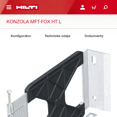
 NA HLAVNÍ OBSAH
PŘIHLÁSIT NEBO ZAREG
KOŠÍK
KONZOLA MFT-FOX HT L
Konfigurátor
Technické údaje
Dokumenty