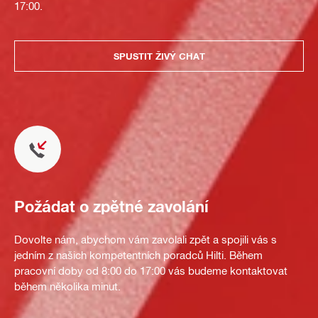
17:00.
SPUSTIT ŽIVÝ CHAT
Požádat o zpětné zavolání
Dovolte nám, abychom vám zavolali zpět a spojili vás s
jedním z našich kompetentních poradců Hilti. Během
pracovní doby od 8:00 do 17:00 vás budeme kontaktovat
během několika minut.