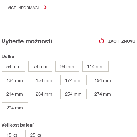
VÍCE INFORMACÍ
Vyberte možnosti
ZAČÍT ZNOVU
Délka
54 mm
74 mm
94 mm
114 mm
134 mm
154 mm
174 mm
194 mm
214 mm
234 mm
254 mm
274 mm
294 mm
Velikost balení
15 ks
25 ks