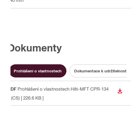
Dokumenty
Prohlášení o vlastnostech
Dokumentace k udržitelnosti
PDF
Prohlášení o vlastnostech Hilti-MFT CPR-134
STÁHN
6 (CS)
[ 226.6 KB ]