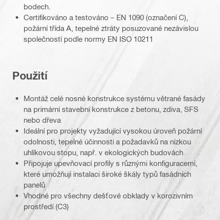
bodech.
Certifikováno a testováno – EN 1090 (označení C),
požární třída A, tepelné ztráty posuzované nezávislou
společností podle normy EN ISO 10211
Použití
Montáž celé nosné konstrukce systému větrané fasády
na primární stavební konstrukce z betonu, zdiva, SFS
nebo dřeva
Ideální pro projekty vyžadující vysokou úroveň požární
odolnosti, tepelné účinnosti a požadavků na nízkou
uhlíkovou stopu, např. v ekologických budovách
Připojuje upevňovací profily s různými konfiguracemi,
které umožňují instalaci široké škály typů fasádních
panelů
Vhodné pro všechny dešťové obklady v korozivním
prostředí (C3)