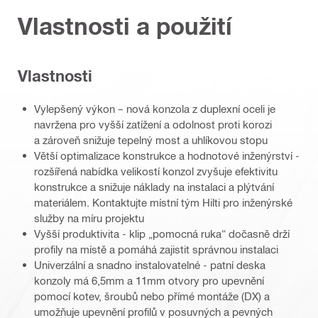
Vlastnosti a použití
Vlastnosti
Vylepšený výkon – nová konzola z duplexní oceli je
navržena pro vyšší zatížení a odolnost proti korozi
a zároveň snižuje tepelný most a uhlíkovou stopu
Větší optimalizace konstrukce a hodnotové inženýrství -
rozšířená nabídka velikostí konzol zvyšuje efektivitu
konstrukce a snižuje náklady na instalaci a plýtvání
materiálem. Kontaktujte místní tým Hilti pro inženýrské
služby na míru projektu
Vyšší produktivita - klip „pomocná ruka“ dočasně drží
profily na místě a pomáhá zajistit správnou instalaci
Univerzální a snadno instalovatelné - patní deska
konzoly má 6,5mm a 11mm otvory pro upevnění
pomocí kotev, šroubů nebo přímé montáže (DX) a
umožňuje upevnění profilů v posuvných a pevných