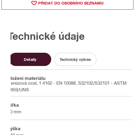
PŘIDAT DO OSOBNÍHO SEZNAMU
Technické údaje
Detaily
Technický výkres
Složení materiálu
Nerezová ocel, 1.4162 - EN 10088, S32102/S32101 - ASTM
A959/UNS
Šířka
50 mm
Výška
140 mm