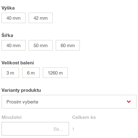
Výška
40 mm
42 mm
Šířka
40 mm
50 mm
60 mm
Velikost balení
3 m
6 m
1260 m
Varianty produktu
Prosím vyberte
Množství
Celkem
ks
Balení
1