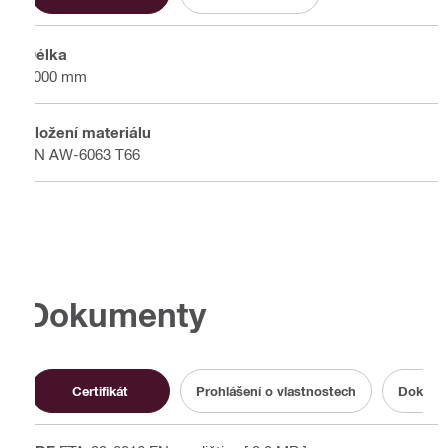
Délka
6000 mm
Složení materiálu
EN AW-6063 T66
Dokumenty
Certifikát
Prohlášení o vlastnostech
Dokumen