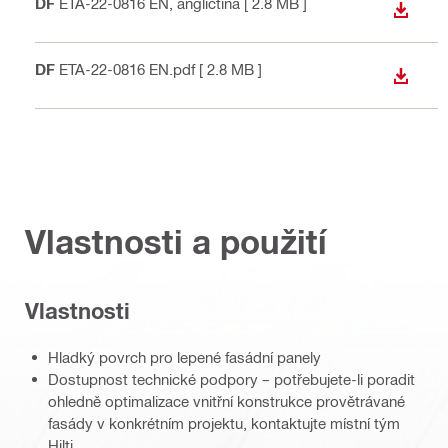
PDF
ETA-22-0816 EN
, angličtina
[ 2.8 MB ]
STÁHN
PDF
ETA-22-0816 EN.pdf
[ 2.8 MB ]
STÁHN
Vlastnosti a použití
Vlastnosti
Hladký povrch pro lepené fasádní panely
Dostupnost technické podpory – potřebujete-li poradit
ohledně optimalizace vnitřní konstrukce provětrávané
fasády v konkrétním projektu, kontaktujte místní tým
Hilti