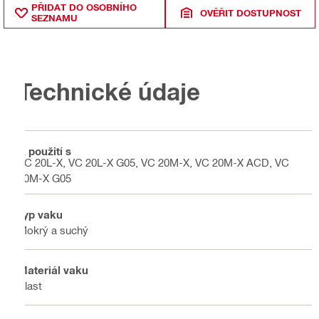
PŘIDAT DO OSOBNÍHO
OVĚŘIT DOSTUPNOST
SEZNAMU
Technické údaje
K použití s
VC 20L-X, VC 20L-X G05, VC 20M-X, VC 20M-X ACD, VC
20M-X G05
Typ vaku
Mokrý a suchý
Materiál vaku
Plast