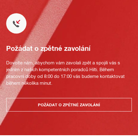
Požádat o zpětné zavolání
Dovolte nám, abychom vám zavolali zpět a spojili vás s
jedním z našich kompetentních poradců Hilti. Během
pracovní doby od 8:00 do 17:00 vás budeme kontaktovat
během několika minut.
POŽÁDAT O ZPĚTNÉ ZAVOLÁNÍ