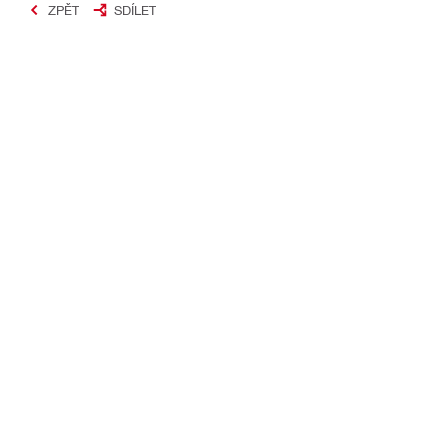
ZPĚT
SDÍLET
#Making Constructi
Kontakt
Rychlé odk
Kontaktujte nás
Váš účet