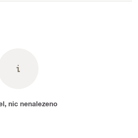
i navrhovania.
l, nic nenalezeno