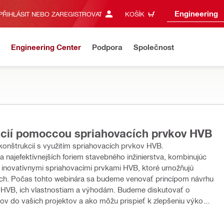
Engineering
PŘIHLÁSIT NEBO ZAREGISTROVAT
KOŠÍK
Engineering Center
Podpora
Společnost
cií pomoccou spriahovacích prvkov HVB
onštrukcií s využitím spriahovacích prvkov HVB.
 najefektívnejších foriem stavebného inžinierstva, kombinujúc
 inovatívnymi spriahovacími prvkami HVB, ktoré umožňujú
 návrhu
v HVB, ich vlastnostiam a výhodám. Budeme diskutovať o
ov do vašich projektov a ako môžu prispieť k zlepšeniu výkonu,
rvky HVB vo vašich stavebných projektoch. Sme tu, aby sme