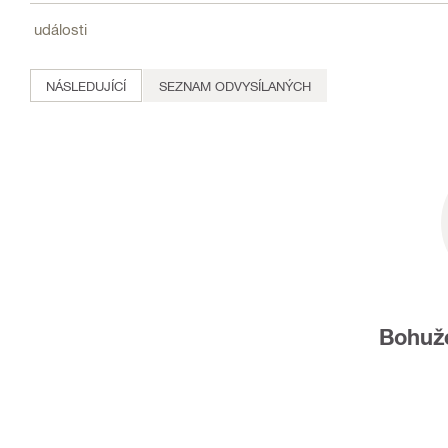
vám poskytli najnovšie informácie a najlepšiepostupy v oblast
události
NÁSLEDUJÍCÍ
SEZNAM ODVYSÍLANÝCH
Bohuže