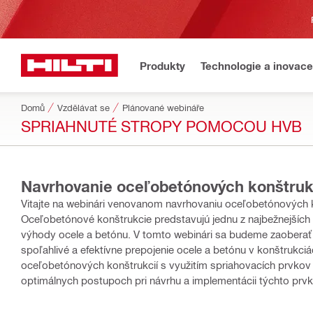
Produkty
Technologie a inovace
Domů
Vzdělávat se
Plánované webináře
SPRIAHNUTÉ STROPY POMOCOU HVB
Navrhovanie oceľobetónových konštruk
Vitajte na webinári venovanom navrhovaniu oceľobetónových k
Oceľobetónové konštrukcie predstavujú jednu z najbežnejších a
výhody ocele a betónu. V tomto webinári sa budeme zaoberať
spoľahlivé a efektívne prepojenie ocele a betónu v konštrukciách. Počas tohto webinára sa budeme venovať princípom
oceľobetónových konštrukcií s využitím spriahovacích prvko
optimálnych postupoch pri návrhu a implementácii týchto prvk
pevnosti a trvanlivosti oceľobetónových konštrukcií. Veríme, že počas tohto webinára získate užitočné poznatky a návrhové
stratégie, ktoré vám pomôžu efektívne využiť spriahovacie p