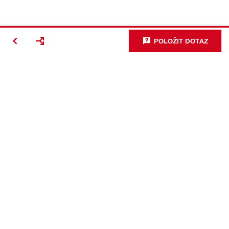
POLOŽIT DOTAZ
#Making
Construction
Better