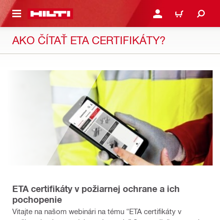
 NA HLAVNÍ OBSAH
PŘIHLÁSIT NEBO ZAREG
KOŠÍK
AKO ČÍTAŤ ETA CERTIFIKÁTY?
ETA certifikáty v požiarnej ochrane a ich
pochopenie
Vitajte na našom webinári na tému “ETA certifikáty v