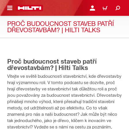
 NA HLAVNÍ OBSAH
PŘIHLÁSIT NEBO ZAREG
KOŠÍK
PROČ BUDOUCNOST STAVEB PATŘÍ
DŘEVOSTAVBÁM? | HILTI TALKS
44:04
Proč budoucnost staveb patří
dřevostavbám? | Hilti Talks
Vítejte ve světě budoucnosti stavebnictví, kde dřevostavby
hrají významnou roli. V tomto podcastu se dozvíte, proč
hrají dřevostavby ve stavebnictví tak důležitou roli a proč
jsou považovány za budoucnost stavebnictví. Dřevostavby
přinášejí mnoho výhod, které přesahují tradiční stavební
metody, od udržitelnosti až po efektivitu. Co to však
znamená pro nás a naši budoucnost? Jak může být něco
tak jednoduchého, jako je dřevo, klíčem k inovacím ve
stavebnictví? Vydejte se s námi na cestu za poznáním,