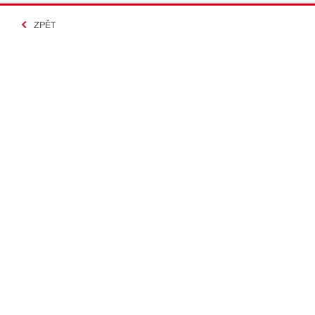
ZPĚT
#Making Constructi
Kontakt
Rychlé odk