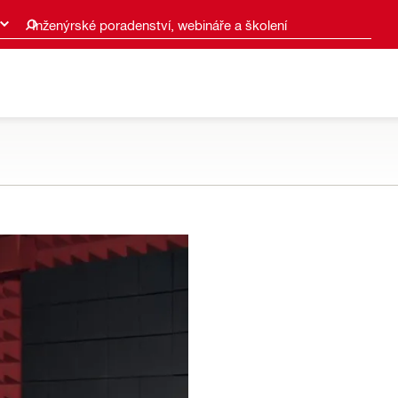
Inženýrské poradenství, webináře a školení