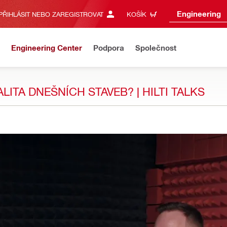
Engineering
PŘIHLÁSIT NEBO ZAREGISTROVAT
KOŠÍK
Engineering Center
Podpora
Společnost
ITA DNEŠNÍCH STAVEB? | HILTI TALKS